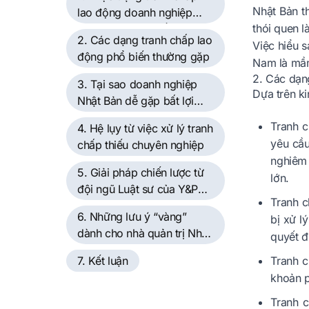
Nhật Bản th
lao động doanh nghiệp
thói quen l
Nhật Bản trong bối cảnh
2. Các dạng tranh chấp lao
mới
Việc hiểu 
động phổ biến thường gặp
Nam là mầm
2. Các dạn
3. Tại sao doanh nghiệp
Dựa trên ki
Nhật Bản dễ gặp bất lợi
trong các vụ kiện lao
Tranh 
4. Hệ lụy từ việc xử lý tranh
động?
yêu cầu
chấp thiếu chuyên nghiệp
nghiêm 
5. Giải pháp chiến lược từ
lớn.
đội ngũ Luật sư của Y&P
Tranh c
Law Firm
6. Những lưu ý “vàng”
bị xử l
dành cho nhà quản trị Nhật
quyết đ
Bản tại Việt Nam
7. Kết luận
Tranh c
khoản p
Tranh c