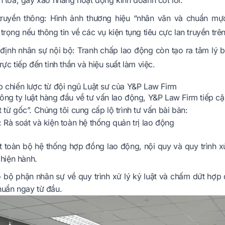
n tòa, gây xao nhãng hoạt động kinh doanh cốt lõi.
 truyền thông: Hình ảnh thương hiệu “nhân văn và chuẩn m
trọng nếu thông tin về các vụ kiện tụng tiêu cực lan truyền tr
định nhân sự nội bộ: Tranh chấp lao động còn tạo ra tâm lý b
rực tiếp đến tinh thần và hiệu suất làm việc.
p chiến lược từ đội ngũ Luật sư của Y&P Law Firm
công ty luật hàng đầu về tư vấn lao động, Y&P Law Firm tiếp
t từ gốc”. Chúng tôi cung cấp lộ trình tư vấn bài bản:
: Rà soát và kiện toàn hệ thống quản trị lao động
t toàn bộ hệ thống hợp đồng lao động, nội quy và quy trình xử
 hiện hành.
 bộ phận nhân sự về quy trình xử lý kỷ luật và chấm dứt hợp 
uẩn ngay từ đầu.