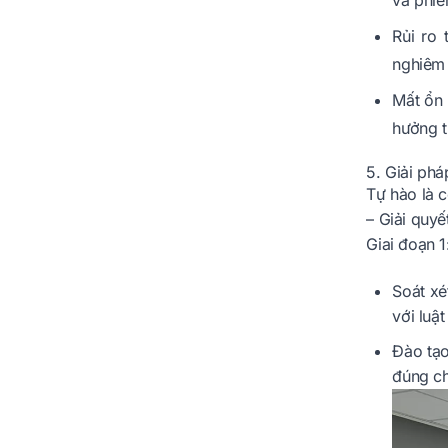
và phiê
Rủi ro
nghiêm 
Mất ổn 
hưởng t
5. Giải phá
Tự hào là 
– Giải quyế
Giai đoạn 1
Soát xé
với luật
Đào tạo
đúng ch