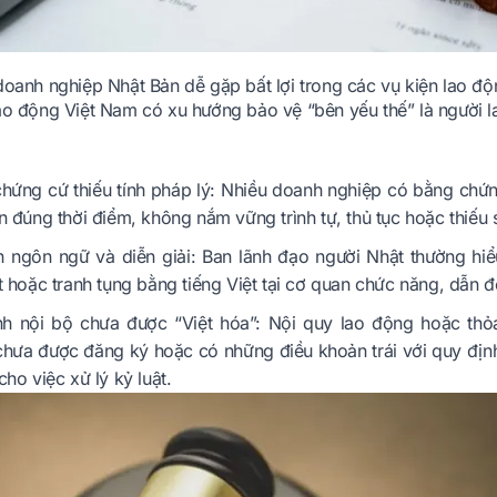
doanh nghiệp Nhật Bản dễ gặp bất lợi trong các vụ kiện lao đ
lao động Việt Nam có xu hướng bảo vệ “bên yếu thế” là người
hứng cứ thiếu tính pháp lý: Nhiều doanh nghiệp có bằng chứn
n đúng thời điểm, không nắm vững trình tự, thủ tục hoặc thiếu
 ngôn ngữ và diễn giải: Ban lãnh đạo người Nhật thường hiể
t hoặc tranh tụng bằng tiếng Việt tại cơ quan chức năng, dẫn đế
nh nội bộ chưa được “Việt hóa”: Nội quy lao động hoặc thỏ
hưa được đăng ký hoặc có những điều khoản trái với quy định
cho việc xử lý kỷ luật.