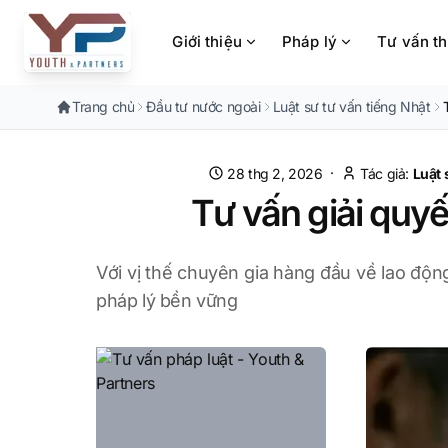
Chuyển đến nội dung chính
Giới thiệu
Pháp lý
Tư vấn t
Trang chủ
Đầu tư nước ngoài
Luật sư tư vấn tiếng Nhật
·
28 thg 2, 2026
Tác giả:
Luật
Tư vấn giải quy
Với vị thế chuyên gia hàng đầu về lao độ
pháp lý bền vững