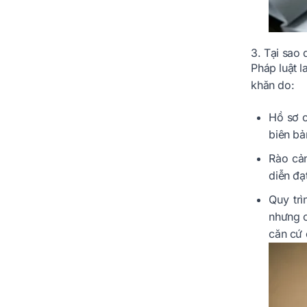
3. Tại sao 
Pháp luật 
khăn do:
Hồ sơ c
biên bả
Rào cản
diễn đạ
Quy trì
nhưng c
căn cứ 