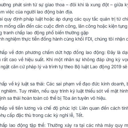
ường phát sinh từ sự giao thoa – đôi khi là xung đột – giữa k
àm việc của người lao động bản địa.
sai quy định pháp luật hoặc áp dụng các quy tắc quản trị từ 
 mống dẫn đến các cuộc đình công, lãn công hoặc kiện tụng k
g tranh chấp lao động phổ biến thường gặp
nh nghiệm thực tiễn đồng hành cùng khối FDI, chúng tôi nhận 
chấp về đơn phương chấm dứt hợp đồng lao động: Đây là dạ
 rất cao về hiệu suất. Khi một nhân sự không đáp ứng kỳ v
ngặt căn cứ pháp lý và trình tự theo Bộ luật Lao động 2019 sẽ
hấp về kỷ luật sa thải: Các sai phạm về đạo đức kinh doanh, 
ý nghiêm. Tuy nhiên, nếu quy trình kỷ luật thiếu sót về mặt hình
ịnh sa thải hoàn toàn có thể bị Tòa án tuyên vô hiệu.
hấp về tiền lương và chế độ phúc lợi: Liên quan đến cách tín
hụ cấp đặc thù trong các kỳ nghỉ lễ, Tết.
hấp lao động tập thể: Thường xảy ra tại các nhà máy quy mô