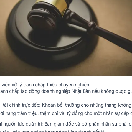
ừ việc xử lý tranh chấp thiếu chuyên nghiệp
ranh chấp lao động doanh nghiệp Nhật Bản nếu không được giải
ại tài chính trực tiếp: Khoản bồi thường cho những tháng không
 tới hàng trăm triệu, thậm chí vài tỷ đồng cho một nhân sự cấp 
í nguồn lực quản trị: Ban giám đốc và bộ phận nhân sự phải d