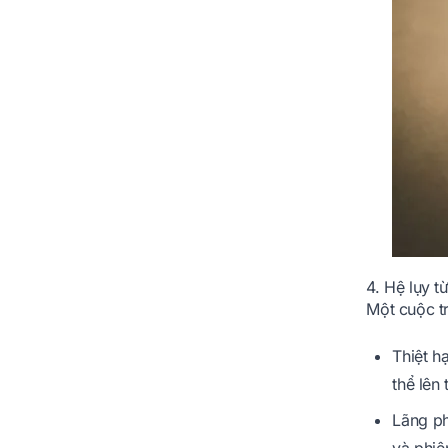
4. Hệ lụy t
Một cuộc t
Thiệt h
thể lên
Lãng ph