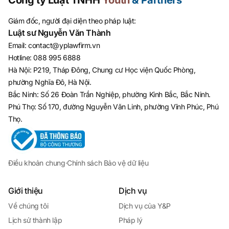
Công ty Luật TNHH
Youth
& Partners
Giám đốc, người đại diện theo pháp luật:
Luật sư Nguyễn Văn Thành
Email
:
contact@yplawfirm.vn
Hotline
:
088 995 6888
Hà Nội: P219, Tháp Đông, Chung cư Học viện Quốc Phòng,
phường Nghĩa Đô, Hà Nội.
Bắc Ninh: Số 26 Đoàn Trần Nghiệp, phường Kinh Bắc, Bắc Ninh.
Phú Thọ: Số 170, đường Nguyễn Văn Linh, phường Vĩnh Phúc, Phú
Thọ.
Điều khoản chung
·
Chính sách Bảo vệ dữ liệu
Giới thiệu
Dịch vụ
Về chúng tôi
Dịch vụ của Y&P
Lịch sử thành lập
Pháp lý