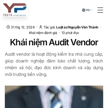
Chuyển đến nội dung chính
VN
Tog
·
·
31 thg 12, 2024
Tác giả:
Luật sư Nguyễn Văn Thành
·
Khái niệm đánh giá
13
phút đọc
Khái niệm Audit Vendor
Audit vendor là hoạt động kiểm tra nhà cung cấp,
giúp doanh nghiệp đảm bảo chất lượng, trách
nhiệm xã hội, đạo đức kinh doanh và xây dựng
môi trường bền vững.