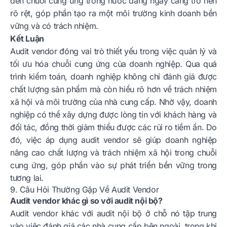
đến chuỗi cung ứng trong nước đang ngày càng trở nên
rõ rệt, góp phần tạo ra một môi trường kinh doanh bền
vững và có trách nhiệm.
Kết Luận
Audit vendor đóng vai trò thiết yếu trong việc quản lý và
tối ưu hóa chuỗi cung ứng của doanh nghiệp. Qua quá
trình kiểm toán, doanh nghiệp không chỉ đánh giá được
chất lượng sản phẩm mà còn hiểu rõ hơn về trách nhiệm
xã hội và môi trường của nhà cung cấp. Nhờ vậy, doanh
nghiệp có thể xây dựng được lòng tin với khách hàng và
đối tác, đồng thời giảm thiểu được các rủi ro tiềm ẩn. Do
đó, việc áp dụng audit vendor sẽ giúp doanh nghiệp
nâng cao chất lượng và trách nhiệm xã hội trong chuỗi
cung ứng, góp phần vào sự phát triển bền vững trong
tương lai.
9. Câu Hỏi Thường Gặp Về Audit Vendor
Audit vendor khác gì so với audit nội bộ?
Audit vendor khác với audit nội bộ ở chỗ nó tập trung
vào việc đánh giá các nhà cung cấp bên ngoài, trong khi