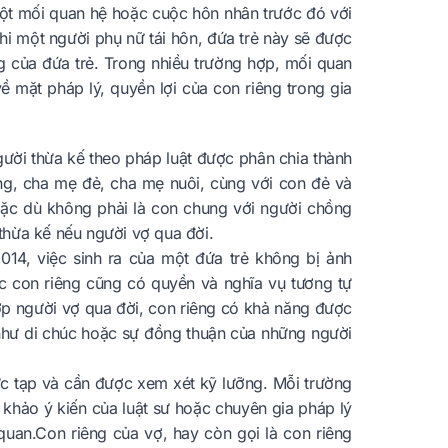
một mối quan hệ hoặc cuộc hôn nhân trước đó với
hi một người phụ nữ tái hôn, đứa trẻ này sẽ được
 của đứa trẻ. Trong nhiều trường hợp, mối quan
ề mặt pháp lý, quyền lợi của con riêng trong gia
ười thừa kế theo pháp luật được phân chia thành
ng, cha mẹ đẻ, cha mẹ nuôi, cùng với con đẻ và
mặc dù không phải là con chung với người chồng
 thừa kế nếu người vợ qua đời.
14, việc sinh ra của một đứa trẻ không bị ảnh
c con riêng cũng có quyền và nghĩa vụ tương tự
ợp người vợ qua đời, con riêng có khả năng được
 như di chúc hoặc sự đồng thuận của những người
hức tạp và cần được xem xét kỹ lưỡng. Mỗi trường
 khảo ý kiến của luật sư hoặc chuyên gia pháp lý
 quan.Con riêng của vợ, hay còn gọi là con riêng