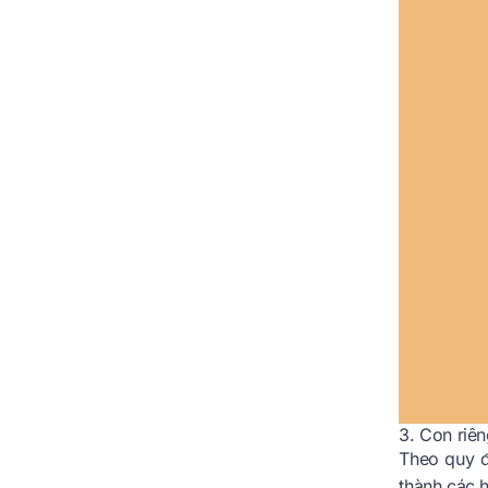
3. Con riê
Theo quy đ
thành các 