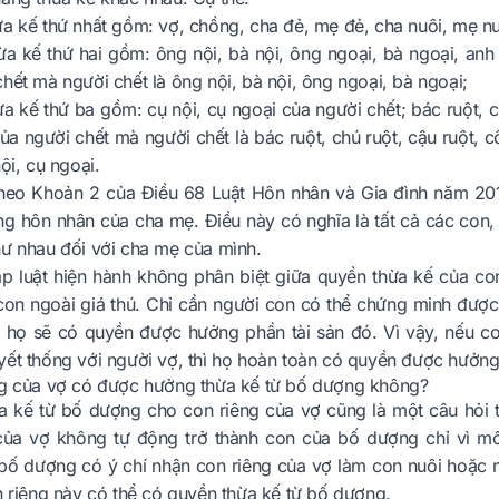
a kế thứ nhất gồm: vợ, chồng, cha đẻ, mẹ đẻ, cha nuôi, mẹ nu
a kế thứ hai gồm: ông nội, bà nội, ông ngoại, bà ngoại, anh r
hết mà người chết là ông nội, bà nội, ông ngoại, bà ngoại;
a kế thứ ba gồm: cụ nội, cụ ngoại của người chết; bác ruột, ch
ủa người chết mà người chết là bác ruột, chú ruột, cậu ruột, c
nội, cụ ngoại.
theo Khoản 2 của Điều 68 Luật Hôn nhân và Gia đình năm 20
ạng hôn nhân của cha mẹ. Điều này có nghĩa là tất cả các con
hư nhau đối với cha mẹ của mình.
p luật hiện hành không phân biệt giữa quyền thừa kế của co
 con ngoài giá thú. Chỉ cần người con có thể chứng minh được
hì họ sẽ có quyền được hưởng phần tài sản đó. Vì vậy, nếu c
yết thống với người vợ, thì họ hoàn toàn có quyền được hưởng
ng của vợ có được hưởng thừa kế từ bố dượng không?
a kế từ bố dượng cho con riêng của vợ cũng là một câu hỏi t
của vợ không tự động trở thành con của bố dượng chỉ vì m
 bố dượng có ý chí nhận con riêng của vợ làm con nuôi hoặc 
n riêng này có thể có quyền thừa kế từ bố dượng.