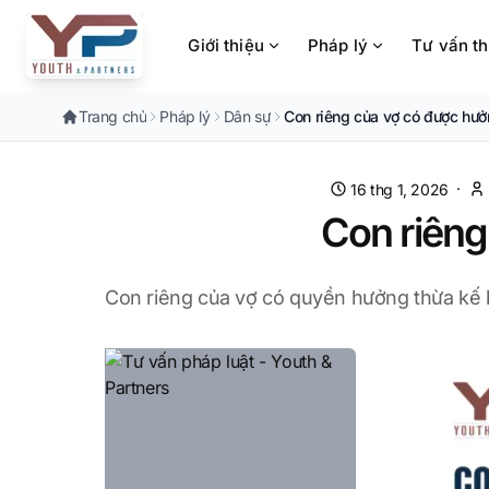
Chuyển đến nội dung chính
Giới thiệu
Pháp lý
Tư vấn t
Trang chủ
Pháp lý
Dân sự
Con riêng của vợ có được hư
·
16 thg 1, 2026
Con riêng
Con riêng của vợ có quyền hưởng thừa kế k