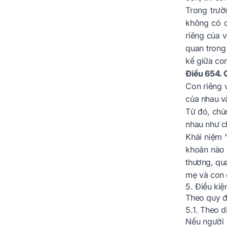
Trong trườ
không có q
riêng của 
quan trong
kế giữa co
Điều 654. 
Con riêng 
của nhau và
Từ đó, chú
nhau như ch
Khái niệm 
khoản nào 
thương, qua
mẹ và con c
5. Điều ki
Theo quy đ
5.1. Theo d
Nếu người 