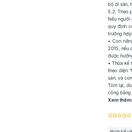
bộ di sản, 
5.2. Theo p
Nếu người đ
quy định c
trường hợp
• Con riê
2015, nếu 
được hưởng
• Thừa kế t
theo diện “
sản, và co
Tóm lại, dù
công bằng v
Xem thêm
thừa kế và