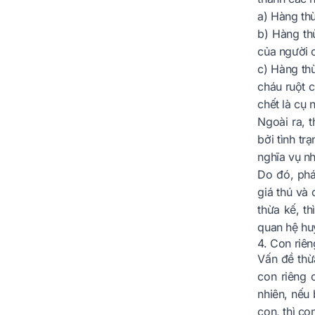
a) Hàng thừ
b) Hàng thừ
của người c
c) Hàng thừ
cháu ruột c
chết là cụ 
Ngoài ra, 
bởi tình tr
nghĩa vụ n
Do đó, phá
giá thú và
thừa kế, t
quan hệ hu
4. Con riê
Vấn đề thừ
con riêng 
nhiên, nếu
con, thì co