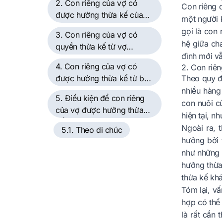
2. Con riêng của vợ có
Con riêng 
được hưởng thừa kế của
một người k
vợ không?
gọi là con
3. Con riêng của vợ có
hệ giữa cha
quyền thừa kế từ vợ
đình mới v
không?
4. Con riêng của vợ có
2. Con riê
được hưởng thừa kế từ bố
Theo quy đ
dượng không?
nhiều hàng
5. Điều kiện để con riêng
con nuôi c
của vợ được hưởng thừa
hiện tại, n
kế
Ngoài ra, 
5.1. Theo di chúc
hưởng bởi 
như những 
hưởng thừa
thừa kế kh
Tóm lại, v
hợp có thể
là rất cần