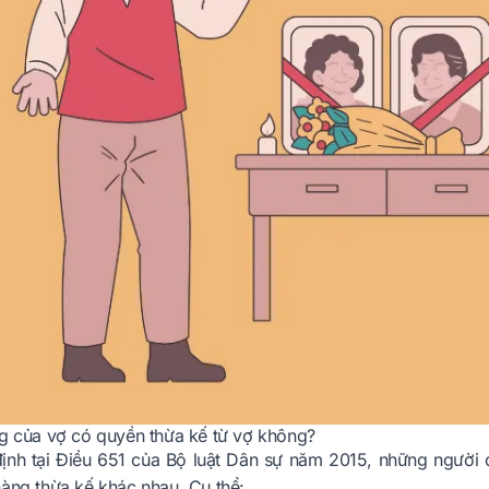
ng của vợ có quyền thừa kế từ vợ không?
ịnh tại Điều 651 của Bộ luật Dân sự năm 2015, những người 
hàng thừa kế khác nhau. Cụ thể: