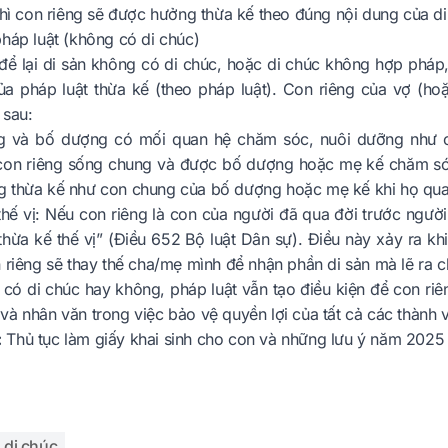
thì con riêng sẽ được hưởng thừa kế theo đúng nội dung của di
háp luật (không có di chúc)
ể lại di sản không có di chúc, hoặc di chúc không hợp pháp, 
ủa pháp luật thừa kế (theo pháp luật). Con riêng của vợ (h
 sau:
ng và bố dượng có mối quan hệ chăm sóc, nuôi dưỡng như 
con riêng sống chung và được bố dượng hoặc mẹ kế chăm sóc
 thừa kế như con chung của bố dượng hoặc mẹ kế khi họ qua
hế vị: Nếu con riêng là con của người đã qua đời trước người 
thừa kế thế vị” (Điều 652 Bộ luật Dân sự). Điều này xảy ra kh
n riêng sẽ thay thế cha/mẹ mình để nhận phần di sản mà lẽ ra
 có di chúc hay không, pháp luật vẫn tạo điều kiện để con ri
à nhân văn trong việc bảo vệ quyền lợi của tất cả các thành v
:
Thủ tục làm giấy khai sinh cho con và những lưu ý năm 2025
 di chúc