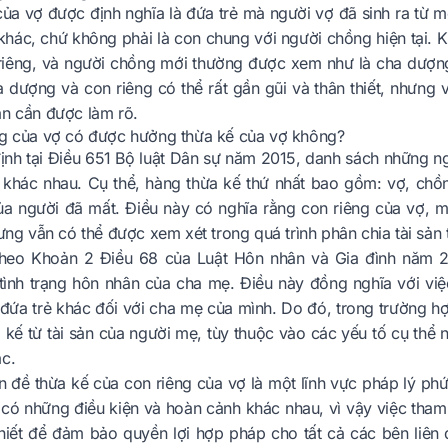
của vợ được định nghĩa là đứa trẻ mà người vợ đã sinh ra từ 
hác, chứ không phải là con chung với người chồng hiện tại. K
 riêng, và người chồng mới thường được xem như là cha dượng
 dượng và con riêng có thể rất gần gũi và thân thiết, nhưng v
ẫn cần được làm rõ.
ng của vợ có được hưởng thừa kế của vợ không?
ịnh tại Điều 651 Bộ luật Dân sự năm 2015, danh sách những ng
 khác nhau. Cụ thể, hàng thừa kế thứ nhất bao gồm: vợ, chồ
ủa người đã mất. Điều này có nghĩa rằng con riêng của vợ, 
hưng vẫn có thể được xem xét trong quá trình phân chia tài sản
theo Khoản 2 Điều 68 của Luật Hôn nhân và Gia đình năm 20
tình trạng hôn nhân của cha mẹ. Điều này đồng nghĩa với việ
đứa trẻ khác đối với cha mẹ của mình. Do đó, trong trường h
 kế từ tài sản của người mẹ, tùy thuộc vào các yếu tố cụ thể
ác.
ấn đề thừa kế của con riêng của vợ là một lĩnh vực pháp lý p
 có những điều kiện và hoàn cảnh khác nhau, vì vậy việc tham
 thiết để đảm bảo quyền lợi hợp pháp cho tất cả các bên liên