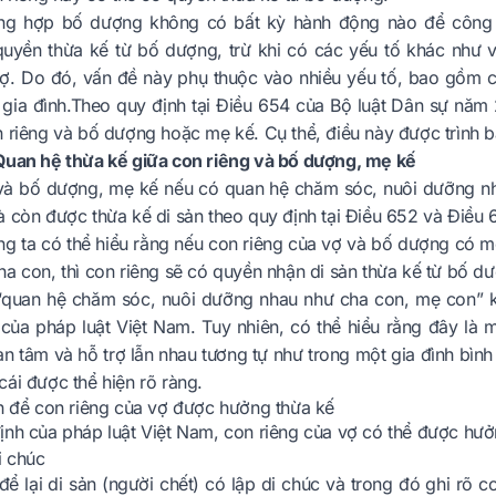
ng hợp bố dượng không có bất kỳ hành động nào để công n
uyền thừa kế từ bố dượng, trừ khi có các yếu tố khác như vi
vợ. Do đó, vấn đề này phụ thuộc vào nhiều yếu tố, bao gồm c
 gia đình.Theo quy định tại Điều 654 của Bộ luật Dân sự năm
n riêng và bố dượng hoặc mẹ kế. Cụ thể, điều này được trình b
Quan hệ thừa kế giữa con riêng và bố dượng, mẹ kế
và bố dượng, mẹ kế nếu có quan hệ chăm sóc, nuôi dưỡng nh
 còn được thừa kế di sản theo quy định tại Điều 652 và Điều 
ng ta có thể hiểu rằng nếu con riêng của vợ và bố dượng có 
a con, thì con riêng sẽ có quyền nhận di sản thừa kế từ bố d
“quan hệ chăm sóc, nuôi dưỡng nhau như cha con, mẹ con” k
của pháp luật Việt Nam. Tuy nhiên, có thể hiểu rằng đây là
n tâm và hỗ trợ lẫn nhau tương tự như trong một gia đình bình
ái được thể hiện rõ ràng.
ện để con riêng của vợ được hưởng thừa kế
ịnh của pháp luật Việt Nam, con riêng của vợ có thể được hưở
i chúc
để lại di sản (người chết) có lập di chúc và trong đó ghi rõ