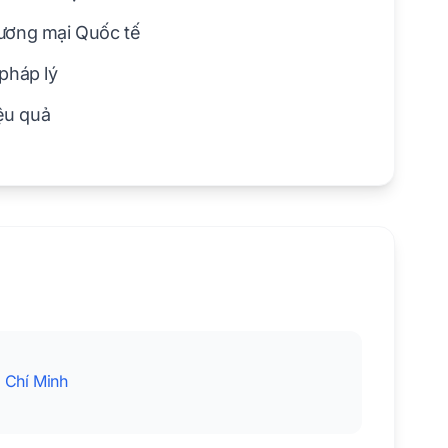
ương mại Quốc tế
pháp lý
iệu quả
ế
 Chí Minh