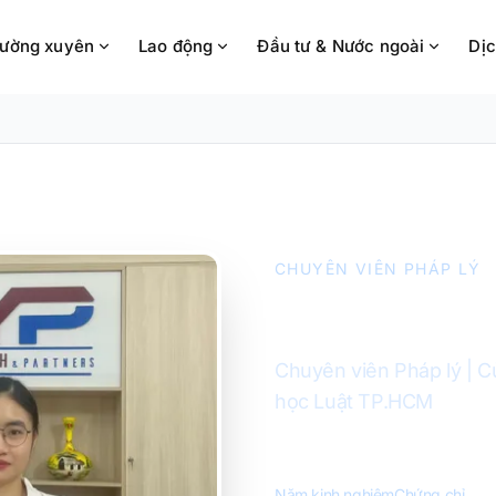
hường xuyên
Lao động
Đầu tư & Nước ngoài
Dịc
CHUYÊN VIÊN PHÁP LÝ
Nguyễn 
Chuyên viên Pháp lý | C
học Luật TP.HCM
1+
1
Năm kinh nghiệm
Chứng chỉ