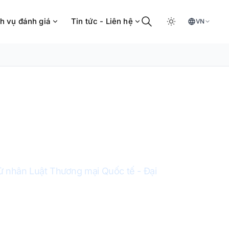
h vụ đánh giá
Tin tức - Liên hệ
VN
Thị Vân
ử nhân Luật Thương mại Quốc tế - Đại