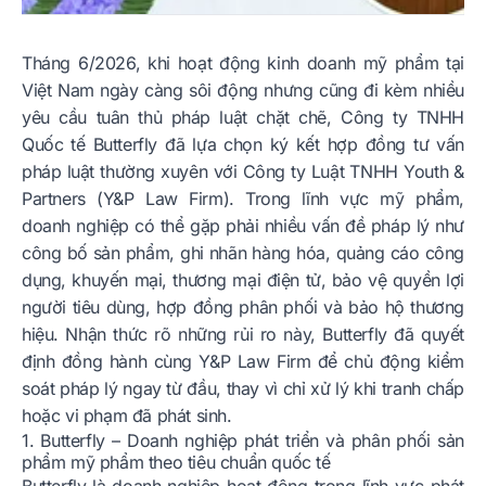
Tháng 6/2026, khi hoạt động kinh doanh mỹ phẩm tại
Việt Nam ngày càng sôi động nhưng cũng đi kèm nhiều
yêu cầu tuân thủ pháp luật chặt chẽ, Công ty TNHH
Quốc tế Butterfly đã lựa chọn ký kết hợp đồng tư vấn
pháp luật thường xuyên với Công ty Luật TNHH Youth &
Partners (Y&P Law Firm). Trong lĩnh vực mỹ phẩm,
doanh nghiệp có thể gặp phải nhiều vấn đề pháp lý như
công bố sản phẩm, ghi nhãn hàng hóa, quảng cáo công
dụng, khuyến mại, thương mại điện tử, bảo vệ quyền lợi
người tiêu dùng, hợp đồng phân phối và bảo hộ thương
hiệu. Nhận thức rõ những rủi ro này, Butterfly đã quyết
định đồng hành cùng Y&P Law Firm để chủ động kiểm
soát pháp lý ngay từ đầu, thay vì chỉ xử lý khi tranh chấp
hoặc vi phạm đã phát sinh.
1. Butterfly – Doanh nghiệp phát triển và phân phối sản
phẩm mỹ phẩm theo tiêu chuẩn quốc tế
Butterfly là doanh nghiệp hoạt động trong lĩnh vực phát