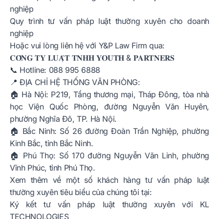
nghiệp
Quy trình tư vấn pháp luật thường xuyên cho doanh
nghiệp
Hoặc vui lòng liên hệ với Y&P Law Firm qua:
𝐂𝐎̂𝐍𝐆 𝐓𝐘 𝐋𝐔𝐀̣̂𝐓 𝐓𝐍𝐇𝐇 𝐘𝐎𝐔𝐓𝐇 & 𝐏𝐀𝐑𝐓𝐍𝐄𝐑𝐒
📞 Hotline: 088 995 6888
📍 ĐỊA CHỈ HỆ THỐNG VĂN PHÒNG:
🏠 Hà Nội:
P219, Tầng thương mại, Tháp Đông, tòa nhà
học Viện Quốc Phòng, đường Nguyễn Văn Huyên,
phường Nghĩa Đô, TP. Hà Nội.
🏠 Bắc Ninh:
Số 26 đường Đoàn Trần Nghiệp, phường
Kinh Bắc, tỉnh Bắc Ninh.
🏠 Phú Thọ:
Số 170 đường Nguyễn Văn Linh, phường
Vĩnh Phúc, tỉnh Phú Thọ.
Xem thêm về một số khách hàng tư vấn pháp luật
thường xuyên tiêu biểu của chúng tôi tại:
Ký kết tư vấn pháp luật thường xuyên với KL
TECHNOLOGIES