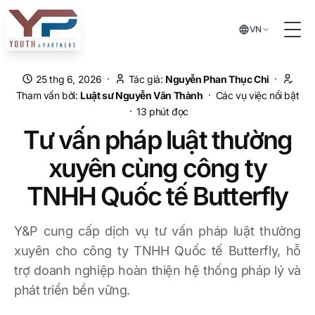
Chuyển đến nội dung chính
VN
Tog
·
·
25 thg 6, 2026
Tác giả:
Nguyễn Phan Thục Chi
·
Tham vấn bởi:
Luật sư
Nguyễn Văn Thành
Các vụ việc nổi bật
·
13
phút đọc
Tư vấn pháp luật thường
xuyên cùng công ty
TNHH Quốc tế Butterfly
Y&P cung cấp dịch vụ tư vấn pháp luật thường
xuyên cho công ty TNHH Quốc tế Butterfly, hỗ
trợ doanh nghiệp hoàn thiện hệ thống pháp lý và
phát triển bền vững.