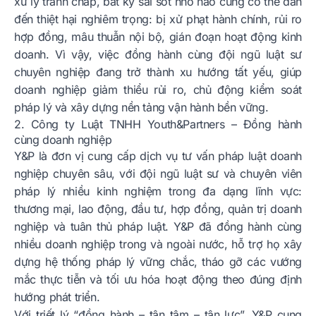
xử lý tranh chấp, bất kỳ sai sót nhỏ nào cũng có thể dẫn
đến thiệt hại nghiêm trọng: bị xử phạt hành chính, rủi ro
hợp đồng, mâu thuẫn nội bộ, gián đoạn hoạt động kinh
doanh. Vì vậy, việc đồng hành cùng đội ngũ luật sư
chuyên nghiệp đang trở thành xu hướng tất yếu, giúp
doanh nghiệp giảm thiểu rủi ro, chủ động kiểm soát
pháp lý và xây dựng nền tảng vận hành bền vững.
2. Công ty Luật TNHH Youth&Partners – Đồng hành
cùng doanh nghiệp
Y&P là đơn vị cung cấp dịch vụ tư vấn pháp luật doanh
nghiệp chuyên sâu, với đội ngũ luật sư và chuyên viên
pháp lý nhiều kinh nghiệm trong đa dạng lĩnh vực:
thương mại, lao động, đầu tư, hợp đồng, quản trị doanh
nghiệp và tuân thủ pháp luật. Y&P đã đồng hành cùng
nhiều doanh nghiệp trong và ngoài nước, hỗ trợ họ xây
dựng hệ thống pháp lý vững chắc, tháo gỡ các vướng
mắc thực tiễn và tối ưu hóa hoạt động theo đúng định
hướng phát triển.
Với triết lý “đồng hành – tận tâm – tận lực”, Y&P cung