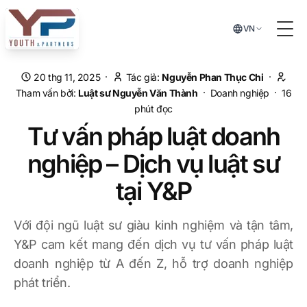
Chuyển đến nội dung chính
VN
Tog
·
·
20 thg 11, 2025
Tác giả:
Nguyễn Phan Thục Chi
·
·
Tham vấn bởi:
Luật sư
Nguyễn Văn Thành
Doanh nghiệp
16
phút đọc
Tư vấn pháp luật doanh
nghiệp – Dịch vụ luật sư
tại Y&P
Với đội ngũ luật sư giàu kinh nghiệm và tận tâm,
Y&P cam kết mang đến dịch vụ tư vấn pháp luật
doanh nghiệp từ A đến Z, hỗ trợ doanh nghiệp
phát triển.