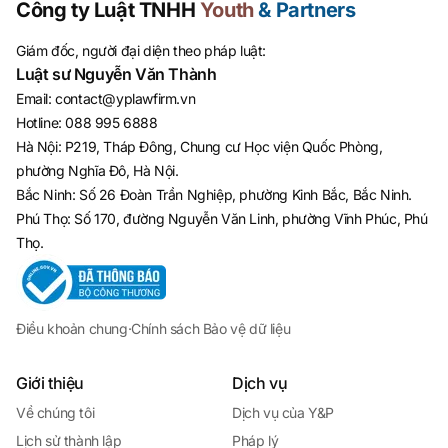
Công ty Luật TNHH
Youth
& Partners
Giám đốc, người đại diện theo pháp luật:
Luật sư Nguyễn Văn Thành
Email
:
contact@yplawfirm.vn
Hotline
:
088 995 6888
Hà Nội: P219, Tháp Đông, Chung cư Học viện Quốc Phòng,
phường Nghĩa Đô, Hà Nội.
Bắc Ninh: Số 26 Đoàn Trần Nghiệp, phường Kinh Bắc, Bắc Ninh.
Phú Thọ: Số 170, đường Nguyễn Văn Linh, phường Vĩnh Phúc, Phú
Thọ.
Điều khoản chung
·
Chính sách Bảo vệ dữ liệu
Giới thiệu
Dịch vụ
Về chúng tôi
Dịch vụ của Y&P
Lịch sử thành lập
Pháp lý