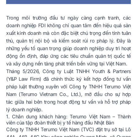
Trong môi trường đầu tư ngày càng cạnh tranh, các
doanh nghiệp FDI không chỉ quan tâm đến hiệu quả sản
xuất kinh doanh mà còn đặc biệt chú trọng đến tính tuân
thủ, quản trị nội bộ và kiểm soát rủi ro pháp lý. Đây là
những yếu tố quan trọng giúp doanh nghiệp duy trì hoạt
động ổn định, đáp ứng các tiêu chuẩn quản trị quốc tế
và xây dựng nền tảng phát triển bền vững tại Việt Nam.
Tháng 5/2026, Công ty Luật TNHH Youth & Partners
(Y&P Law Firm) đã chính thức ký kết hợp đồng tư vấn
pháp luật thường xuyên với Công ty TNHH Terumo Việt
Nam (Terumo Vietnam Co., Ltd.), mở đầu cho sự hợp
tác giữa hai bên trong hoạt động tư vấn và hỗ trợ pháp
lý doanh nghiệp.
1. Chân dung khách hàng: Terumo Việt Nam – Thành
viên của tập đoàn thiết bị y tế hàng đầu Nhật Bản
Công ty TNHH Terumo Việt Nam (TVC) đặt trụ sở tại Lô
44A, 44B, 44C Khu công nghiệp Quang Minh, xã Quang