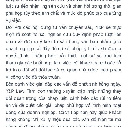
luật sư tiếp nhận, nghiên cứu và phản hồi trong thời gian
phù hợp tùy theo tính chất và mức độ phức tạp của từng
vụ việc.
Đối với các nội dung tư vấn chuyên sâu, Y&P sẽ thực
hiện rà soát hồ sơ, nghiên cứu quy định pháp luật liên
quan và đưa ra ý kiến tư vấn bằng văn bản nhằm giúp
doanh nghiệp có đầy đủ cơ sở pháp lý trước khi đưa ra
quyết định. Trường hợp cần thiết, luật sư sẽ trực tiếp
tham gia các buổi họp, làm việc với khách hàng hoặc hỗ
trợ trao đổi với đối tác và cơ quan nhà nước theo phạm
vi công việc đã thỏa thuận.
Bên cạnh việc giải đáp các vấn đề phát sinh hằng ngày,
Y&P Law Firm còn thường xuyên cập nhật những thay
đổi quan trọng của pháp luật, cảnh báo các rủi ro tiềm
ẩn và đề xuất các giải pháp phù hợp với tình hình hoạt
động của doanh nghiệp. Cách tiếp cận này giúp khách
hàng không chỉ xử lý hiệu quả các vấn đề hiện tại mà
còn chủ động phòng ngừa rủi ro và nâng cao hiệu quả