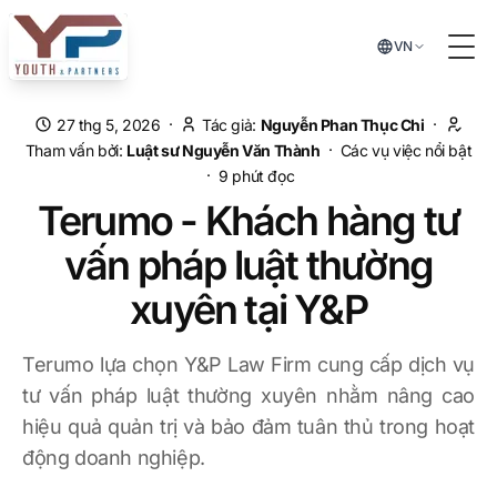
Chuyển đến nội dung chính
VN
Tog
·
·
27 thg 5, 2026
Tác giả:
Nguyễn Phan Thục Chi
·
Tham vấn bởi:
Luật sư
Nguyễn Văn Thành
Các vụ việc nổi bật
·
9
phút đọc
Terumo - Khách hàng tư
vấn pháp luật thường
xuyên tại Y&P
Terumo lựa chọn Y&P Law Firm cung cấp dịch vụ
tư vấn pháp luật thường xuyên nhằm nâng cao
hiệu quả quản trị và bảo đảm tuân thủ trong hoạt
động doanh nghiệp.