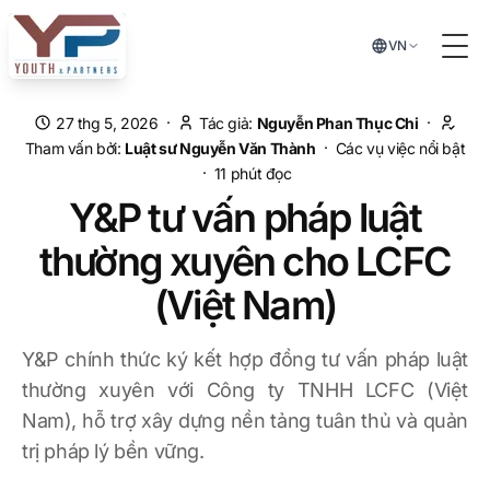
Chuyển đến nội dung chính
VN
Tog
·
·
27 thg 5, 2026
Tác giả:
Nguyễn Phan Thục Chi
·
Tham vấn bởi:
Luật sư
Nguyễn Văn Thành
Các vụ việc nổi bật
·
11
phút đọc
Y&P tư vấn pháp luật
thường xuyên cho LCFC
(Việt Nam)
Y&P chính thức ký kết hợp đồng tư vấn pháp luật
thường xuyên với Công ty TNHH LCFC (Việt
Nam), hỗ trợ xây dựng nền tảng tuân thủ và quản
trị pháp lý bền vững.