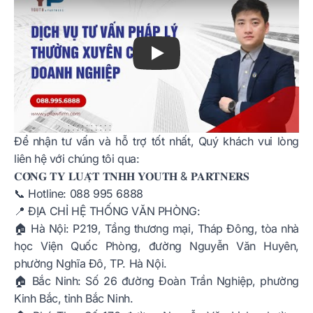
Để nhận tư vấn và hỗ trợ tốt nhất, Quý khách vui lòng
liên hệ với chúng tôi qua:
𝐂𝐎̂𝐍𝐆 𝐓𝐘 𝐋𝐔𝐀̣̂𝐓 𝐓𝐍𝐇𝐇 𝐘𝐎𝐔𝐓𝐇 & 𝐏𝐀𝐑𝐓𝐍𝐄𝐑𝐒
📞 Hotline: 088 995 6888
📍 ĐỊA CHỈ HỆ THỐNG VĂN PHÒNG:
🏠 Hà Nội:
P219, Tầng thương mại, Tháp Đông, tòa nhà
học Viện Quốc Phòng, đường Nguyễn Văn Huyên,
phường Nghĩa Đô, TP. Hà Nội.
🏠 Bắc Ninh:
Số 26 đường Đoàn Trần Nghiệp, phường
Kinh Bắc, tỉnh Bắc Ninh.