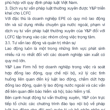
phù hợp với quy định pháp luật Việt Nam.
3. Dịch vụ tư vấn pháp luật thường xuyên được Y&P triển
khai cho LCFC
Với đặc thù là doanh nghiệp EPE có quy mô lao động
lớn và sử dụng nhiều chuyên gia nước ngoài, phạm vi
dịch vụ tư vấn pháp luật thường xuyên của Y&P đối với
LCFC tập trung vào các nhóm công việc trọng tâm.
3.1. Tư vấn lao động và quản trị nhân sự
Lao động luôn là một trong những lĩnh vực phát sinh
nhiều rủi ro nhất đối với các doanh nghiệp sản xuất có
quy mô lớn.
Y&P Law Firm hỗ trợ doanh nghiệp trong việc rà soát
hợp đồng lao động, quy chế nội bộ, xử lý các tình
huống liên quan đến kỷ luật lao động, chấm dứt hợp
đồng lao động, quản lý lao động nước ngoài và các vấn
đề liên quan đến bảo hiểm xã hội, bảo hiểm y tế.
Bên cạnh hoạt động tư vấn thường xuyên, Y&P còn trực
tiếp tổ chức các chương trình đào tạo nội bộ về pháp
luật lao động cho đội ngũ quản lý và bộ phận nhân sự