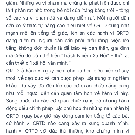
giảm. Những vụ vi phạm mà chúng ta phát hiện được chỉ
là 1 phần rất nhỏ trong bề nổi của “tảng băng trôi - tổng
số các vụ vi phạm đã và đang diễn ra”. Mỗi người dân
cần có ý thức tự nâng cao hiểu biết về QRTD cũng như
mạnh mẽ lên tiếng tố giác, lên án các hành vi QRTD
đang diễn ra. Người dân cần phải hiểu rằng, việc lên
tiếng không đơn thuần là để bảo vệ bản thân, gia đình
mà điều đó còn thể hiện “Trách Nhiệm Xã Hội” – thứ rất
cần thiết ở 1 xã hội văn minh.”
QRTD là hành vi nguy hiểm cho xã hội, biểu hiện sự suy
thoái về đạo đức và cần được pháp luật trừng trị nghiêm
khắc. Do vậy, đã đến lúc các cơ quan chức năng cũng
như mỗi người dân cần quan tâm hơn về hành vi này.
Song trước khi các cơ quan chức năng có những hành
động điều chỉnh pháp luật phù hợp thì những nạn nhân bị
QRTD, ngay bây giờ hãy dũng cảm lên tiếng tố cáo bất
cứ hành vi QRTD nào đang xảy ra xung quanh mình,
hành vi QRTD với đặc thù thường khó chứng minh vi