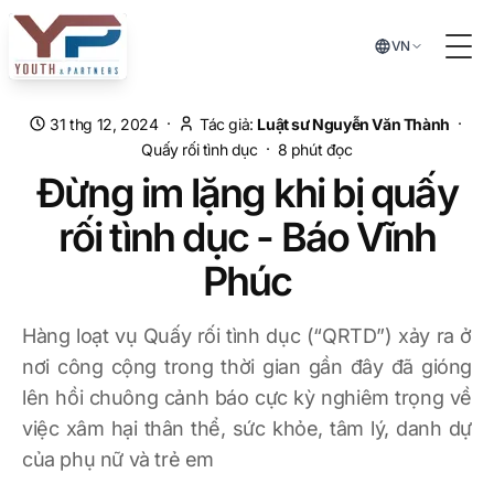
Chuyển đến nội dung chính
VN
Tog
·
·
31 thg 12, 2024
Tác giả:
Luật sư Nguyễn Văn Thành
·
Quấy rối tình dục
8
phút đọc
Đừng im lặng khi bị quấy
rối tình dục - Báo Vĩnh
Phúc
Hàng loạt vụ Quấy rối tình dục (“QRTD”) xảy ra ở
nơi công cộng trong thời gian gần đây đã gióng
lên hồi chuông cảnh báo cực kỳ nghiêm trọng về
việc xâm hại thân thể, sức khỏe, tâm lý, danh dự
của phụ nữ và trẻ em