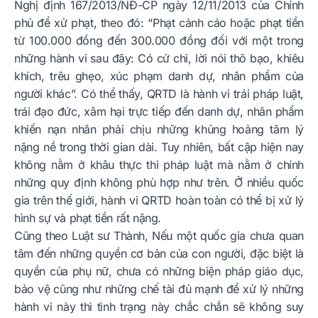
Nghị định 167/2013/NĐ-CP ngày 12/11/2013 của Chính
phủ để xử phạt, theo đó: “Phạt cảnh cáo hoặc phạt tiền
từ 100.000 đồng đến 300.000 đồng đối với một trong
những hành vi sau đây: Có cử chỉ, lời nói thô bạo, khiêu
khích, trêu ghẹo, xúc phạm danh dự, nhân phẩm của
người khác”. Có thể thấy, QRTD là hành vi trái pháp luật,
trái đạo đức, xâm hại trực tiếp đến danh dự, nhân phẩm
khiến nạn nhân phải chịu những khủng hoảng tâm lý
nặng nề trong thời gian dài. Tuy nhiên, bất cập hiện nay
không nằm ở khâu thực thi pháp luật mà nằm ở chính
những quy định không phù hợp như trên. Ở nhiều quốc
gia trên thế giới, hành vi QRTD hoàn toàn có thể bị xử lý
hình sự và phạt tiền rất nặng.
Cũng theo Luật sư Thành, Nếu một quốc gia chưa quan
tâm đến những quyền cơ bản của con người, đặc biệt là
quyền của phụ nữ, chưa có những biện pháp giáo dục,
bảo vệ cũng như những chế tài đủ mạnh để xử lý những
hành vi này thì tình trạng này chắc chắn sẽ không suy