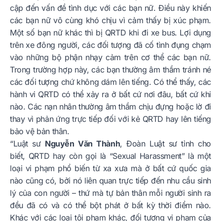
cập đến vấn đề tình dục với các bạn nữ. Điều này khiến
các bạn nữ vô cùng khó chịu vì cảm thấy bị xúc phạm.
Một số bạn nữ khác thì bị QRTD khi đi xe bus. Lợi dụng
trên xe đông người, các đối tượng đã cố tình đụng chạm
vào những bộ phận nhạy cảm trên cơ thể các bạn nữ.
Trong trường hợp này, các bạn thường âm thầm tránh né
các đối tượng chứ không dám lên tiếng. Có thể thấy, các
hành vi QRTD có thể xảy ra ở bất cứ nơi đâu, bất cứ khi
nào. Các nạn nhân thường âm thầm chịu đựng hoặc lờ đi
thay vì phản ứng trực tiếp đối với kẻ QRTD hay lên tiếng
bảo vệ bản thân.
“Luật sư
Nguyễn Văn Thành
, Đoàn Luật sư tỉnh cho
biết, QRTD hay còn gọi là “Sexual Harassment” là một
loại vi phạm phổ biến từ xa xưa mà ở bất cứ quốc gia
nào cũng có, bởi nó liên quan trực tiếp đến nhu cầu sinh
lý của con người – thứ mà tự bản thân mỗi người sinh ra
đều đã có và có thể bột phát ở bất kỳ thời điểm nào.
Khác với các loại tội phạm khác, đối tượng vi phạm của