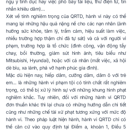
ngụ ý tình dục hay việc phô bày tài liệu, thư điện tử, tin
nhắn khiêu dâm)…
Xét về tính nghiêm trọng của QRTD, hành vi này có thể
mang lại những hậu quả nặng nề cho các nạn nhân (ảnh
hưởng sức khỏe, tâm lý, trầm cảm, hiệu suất làm việc,
nhiều trường hợp thậm chí đã tự sát) và cả với người vi
phạm, trường hợp là tổ chức (đình công, vận động tẩy
chay, bồi thường, giảm sút hình ảnh, tiêu biểu như
Mitsubishi, Hyundai), hoặc với cá nhân (mất việc, xã hội
dè bỉu, xa lánh, phá vỡ hạnh phúc gia đình).
Mặc dù hiện nay, hiếp dâm, cưỡng dâm, dâm ô với trẻ
em… là những hành vi phạm tội có tính chất rất nghiêm
trọng, có thể bị xử lý hình sự với những khung hình phạt
nghiêm khắc. Tuy nhiên, đối với những hành vi QRTD
đơn thuần khác thì lại chưa có những hướng dẫn chi tiết
cũng như những chế tài xử phạt tương xứng với mức độ
hành vi. Theo pháp luật hiện hành, hành vi QRTD chỉ có
thể căn cứ vào quy định tại Điểm a, khoản 1, Điều 5