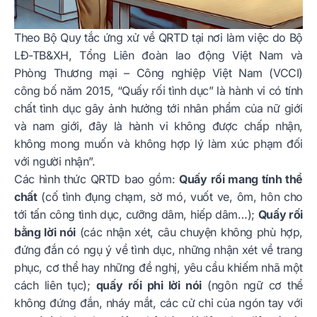
Theo Bộ Quy tắc ứng xử về QRTD tại nơi làm việc do Bộ
LĐ-TB&XH, Tổng Liên đoàn lao động Việt Nam và
Phòng Thương mại – Công nghiệp Việt Nam (VCCI)
công bố năm 2015, “Quấy rối tình dục” là hành vi có tính
chất tình dục gây ảnh hưởng tới nhân phẩm của nữ giới
và nam giới, đây là hành vi không được chấp nhận,
không mong muốn và không hợp lý làm xúc phạm đối
với người nhận”.
Các hình thức QRTD bao gồm:
Quấy rối mang tính thể
chất
(cố tình đụng chạm, sờ mó, vuốt ve, ôm, hôn cho
tới tấn công tình dục, cưỡng dâm, hiếp dâm…);
Quấy rối
bằng lời nói
(các nhận xét, câu chuyện không phù hợp,
đứng đắn có ngụ ý về tình dục, những nhận xét về trang
phục, cơ thể hay những đề nghị, yêu cầu khiếm nhã một
cách liên tục);
quấy rối phi lời nói
(ngôn ngữ cơ thể
không đứng đắn, nháy mắt, các cử chỉ của ngón tay với