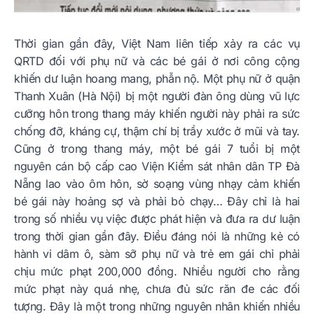
Thời gian gần đây, Việt Nam liên tiếp xảy ra các vụ
QRTD đối với phụ nữ và các bé gái ở nơi công cộng
khiến dư luận hoang mang, phẫn nộ. Một phụ nữ ở quận
Thanh Xuân (Hà Nội) bị một người đàn ông dùng vũ lực
cưỡng hôn trong thang máy khiến người này phải ra sức
chống đỡ, kháng cự, thậm chí bị trầy xước ở mũi và tay.
Cũng ở trong thang máy, một bé gái 7 tuổi bị một
nguyên cán bộ cấp cao Viện Kiểm sát nhân dân TP Đà
Nẵng lao vào ôm hôn, sờ soạng vùng nhạy cảm khiến
bé gái này hoảng sợ và phải bỏ chạy… Đây chỉ là hai
trong số nhiều vụ việc được phát hiện và đưa ra dư luận
trong thời gian gần đây. Điều đáng nói là những kẻ có
hành vi dâm ô, sàm sỡ phụ nữ và trẻ em gái chỉ phải
chịu mức phạt 200,000 đồng. Nhiều người cho rằng
mức phạt này quá nhẹ, chưa đủ sức răn đe các đối
tượng. Đây là một trong những nguyên nhân khiến nhiều