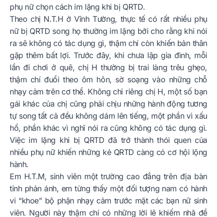
phụ nữ chọn cách im lặng khi bị QRTD.
Theo chị N.T.H ở Vĩnh Tường, thực tế có rất nhiều phụ
nữ bị QRTD song họ thường im lặng bởi cho rằng khi nói
ra sẽ không có tác dụng gì, thậm chí còn khiến bản thân
gặp thêm bất lợi. Trước đây, khi chưa lập gia đình, mỗi
lần đi chơi ở quê, chị H thường bị trai làng trêu ghẹo,
thậm chí đuổi theo ôm hôn, sờ soạng vào những chỗ
nhạy cảm trên cơ thể. Không chỉ riêng chị H, một số bạn
gái khác của chị cũng phải chịu những hành động tương
tự song tất cả đều không dám lên tiếng, một phần vì xấu
hổ, phần khác vì nghĩ nói ra cũng không có tác dụng gì.
Việc im lặng khi bị QRTD đã trở thành thói quen của
nhiều phụ nữ khiến những kẻ QRTD càng có cơ hội lộng
hành.
Em H.T.M, sinh viên một trường cao đẳng trên địa bàn
tỉnh phản ánh, em từng thấy một đối tượng nam có hành
vi “khoe” bộ phận nhạy cảm trước mặt các bạn nữ sinh
viên. Người này thậm chí có những lời lẽ khiếm nhã đề