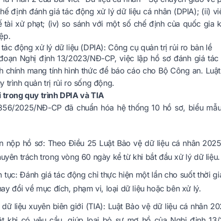
chế định đánh giá tác động xử lý dữ liệu cá nhân (DPIA); (ii) v
hế tài xử phạt; (iv) so sánh với một số chế định của quốc gia
ệp.
 tác động xử lý dữ liệu (DPIA): Công cụ quản trị rủi ro bản lề
 đoạn Nghị định 13/2023/NĐ-CP, việc lập hồ sơ đánh giá tá
nh chính mang tính hình thức để báo cáo cho Bộ Công an. Luật
 trình quản trị rủi ro sống động.
i trong quy trình DPIA và TIA
356/2025/NĐ-CP đã chuẩn hóa hệ thống 10 hồ sơ, biểu mẫu 
n nộp hồ sơ: Theo Điều 25 Luật Bảo vệ dữ liệu cá nhân 2025
uyên trách trong vòng 60 ngày kể từ khi bắt đầu xử lý dữ liệu.
ên tục: Đánh giá tác động chỉ thực hiện một lần cho suốt thời
hay đổi về mục đích, phạm vi, loại dữ liệu hoặc bên xử lý.
dữ liệu xuyên biên giới (TIA): Luật Bảo vệ dữ liệu cá nhân 2
ật khi có yêu cầu, giúp loại bỏ sự mơ hồ của Nghị định 