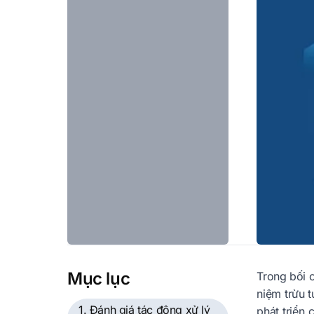
Mục lục
Trong bối 
niệm trừu t
1. Đánh giá tác động xử lý
phát triển 