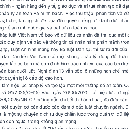
i chính - ngân hàng đến y tế, giáo dục và trí tuệ nhân tạo đã đ
pháp lý an toàn và minh bạch. Việc thu thập, phân tích và s
chặt chẽ, không chỉ đe dọa đến quyền riêng tư, danh dự, nhâ
g về an ninh quốc gia và trật tự an toàn xã hội.
háp luật Việt Nam về bảo vệ dữ liệu cá nhân đã trải qua một 
 các quy định về bảo vệ thông tin cá nhân nằm phân mảnh tron
mạng, Luật An ninh mạng hay Bộ luật Dân sự, thì sự ra đời c
u lần đầu tiên Việt Nam có một khung pháp lý tương đối toàn 
yên tắc cơ bản mà còn định hình trách nhiệm của các bên liên 
văn bản dưới luật, Nghị định 13 vẫn bộc lộ những hạn chế nhất
ột quyền lợi ở cấp độ cao hơn.
tầm hiệu lực pháp lý và tạo lập một môi trường số an toàn, Q
 số 91/2025/QH15) vào ngày 26/06/2025, có hiệu lực từ ngà
356/2025/NĐ-CP hướng dẫn chi tiết thi hành Luật, đã đưa bảo 
 một quyền cơ bản được bảo đảm ở cấp luật chuyên ngành. Đây
 là một sự chuyển dịch tư duy chiến lược trong quản trị dữ l
ền con người trong không gian mạng.
y là Phần 2 của bài viết “Dữ liệu cá nhân - Sự chuyển giao về 