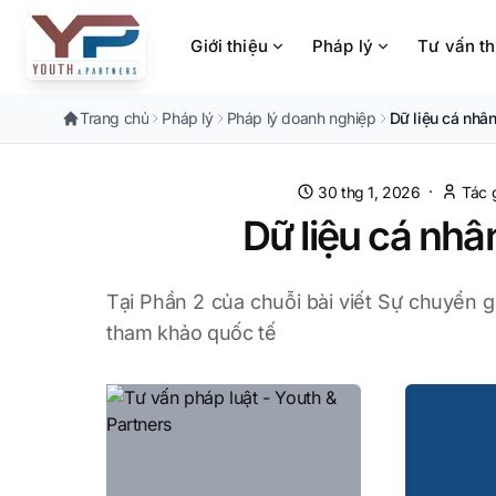
Chuyển đến nội dung chính
Giới thiệu
Pháp lý
Tư vấn t
Trang chủ
Pháp lý
Pháp lý doanh nghiệp
Dữ liệu cá nhâ
·
30 thg 1, 2026
Tác g
Dữ liệu cá nhâ
Tại Phần 2 của chuỗi bài viết Sự chuyển gi
tham khảo quốc tế