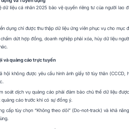
o động và Tuyển dụng
ệ dữ liệu cá nhân 2025 bảo vệ quyền riêng tư của người lao đ
ển dụng chỉ được thu thập dữ liệu ứng viên phục vụ cho mục 
 chấm dứt hợp đồng, doanh nghiệp phải xóa, hủy dữ liệu người
hác.
i và quảng cáo trực tuyến
 hội không được yêu cầu hình ảnh giấy tờ tùy thân (CCCD, h
c.
m soát dịch vụ quảng cáo phải đảm bảo chủ thể dữ liệu đượ
t quảng cáo trước khi có sự đồng ý.
ng cấp tùy chọn “Không theo dõi” (Do-not-track) và khả năn
ùng.