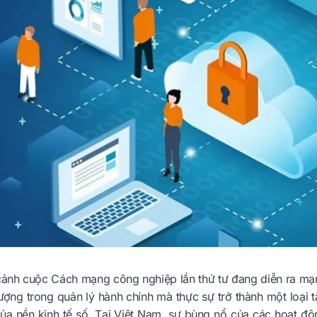
cảnh cuộc Cách mạng công nghiệp lần thứ tư đang diễn ra m
ượng trong quản lý hành chính mà thực sự trở thành một loại tà
của nền kinh tế số. Tại Việt Nam, sự bùng nổ của các hoạt độn