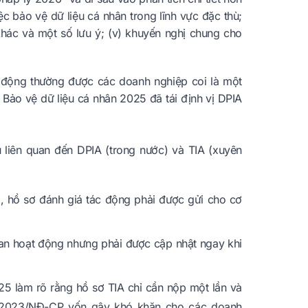
iệc bảo vệ dữ liệu cá nhân trong lĩnh vực đặc thù;
 khác và một số lưu ý; (v) khuyến nghị chung cho
c động thường được các doanh nghiệp coi là một
 Bảo vệ dữ liệu cá nhân 2025 đã tái định vị DPIA
liên quan đến DPIA (trong nước) và TIA (xuyên
, hồ sơ đánh giá tác động phải được gửi cho cơ
 gian hoạt động nhưng phải được cập nhật ngay khi
025 làm rõ rằng hồ sơ TIA chỉ cần nộp một lần và
13/2023/NĐ-CP vốn gây khó khăn cho các doanh