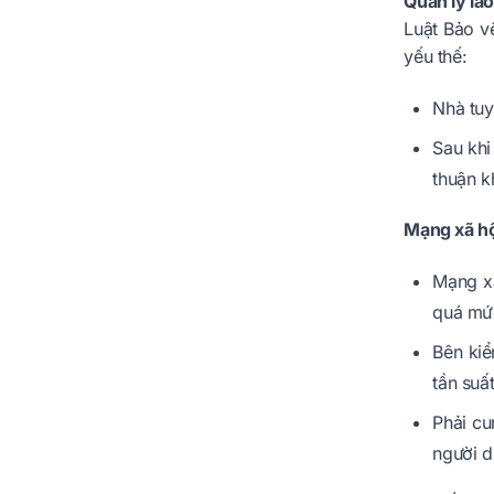
Quản lý la
Luật Bảo v
yếu thế:
Nhà tuy
Sau khi
thuận k
Mạng xã hộ
Mạng xã
quá mứ
Bên kiể
tần suấ
Phải cu
người d