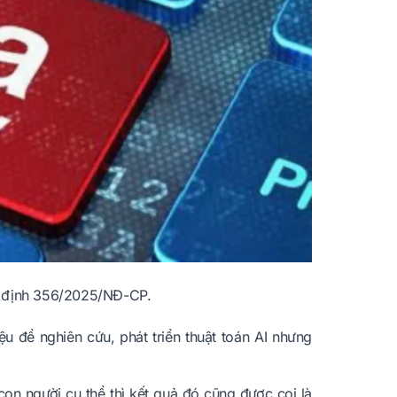
ghị định 356/2025/NĐ-CP.
u để nghiên cứu, phát triển thuật toán AI nhưng
con người cụ thể thì kết quả đó cũng được coi là