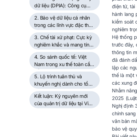
dữ liệu (DPIA): Công cụ
điện tử, tà
quản trị rủi ro bản lề
hành lang 
2. Bảo vệ dữ liệu cá nhân
kiểm soát 
trong các lĩnh vực đặc thù
nghiêm trọn
và công nghệ mới
Hệ thống p
3. Chế tài xử phạt: Cực kỳ
nghiêm khắc và mang tính
trước đây,
răn đe cao
thông tin 
4. So sánh quốc tế: Việt
đã đánh dấ
Nam trong xu thế toàn cầu
lập các ngu
về dữ liệu cá nhân
thế là một 
5. Lộ trình tuân thủ và
các xung đ
khuyến nghị dành cho tổ
Nhằm nâng 
chức, doanh nghiệp
Kết luận: Kỷ nguyên mới
2025 (Luật
của quản trị dữ liệu tại Việt
Nghị định 
Nam
chính sang
văn bản mà
bảo vệ quy
Bài viết nà