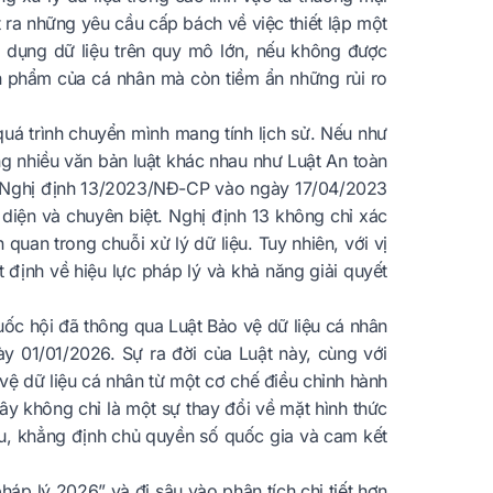
ặt ra những yêu cầu cấp bách về việc thiết lập một
ử dụng dữ liệu trên quy mô lớn, nếu không được
n phẩm của cá nhân mà còn tiềm ẩn những rủi ro
quá trình chuyển mình mang tính lịch sử. Nếu như
g nhiều văn bản luật khác nhau như Luật An toàn
ủa Nghị định 13/2023/NĐ-CP vào ngày 17/04/2023
diện và chuyên biệt. Nghị định 13 không chỉ xác
quan trong chuỗi xử lý dữ liệu. Tuy nhiên, với vị
 định về hiệu lực pháp lý và khả năng giải quyết
uốc hội đã thông qua Luật Bảo vệ dữ liệu cá nhân
y 01/01/2026. Sự ra đời của Luật này, cùng với
vệ dữ liệu cá nhân từ một cơ chế điều chỉnh hành
 không chỉ là một sự thay đổi về mặt hình thức
iệu, khẳng định chủ quyền số quốc gia và cam kết
pháp lý 2026” và đi sâu vào phân tích chi tiết hơn