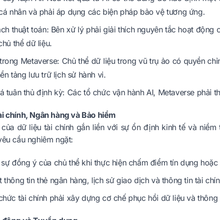
 cá nhân và phải áp dụng các biện pháp bảo vệ tương ứng.
ch thuật toán: Bên xử lý phải giải thích nguyên tắc hoạt động
chủ thể dữ liệu.
trong Metaverse: Chủ thể dữ liệu trong vũ trụ ảo có quyền ch
ền tảng lưu trữ lịch sử hành vi.
á tuân thủ định kỳ: Các tổ chức vận hành AI, Metaverse phải th
ài chính, Ngân hàng và Bảo hiểm
 của dữ liệu tài chính gắn liền với sự ổn định kinh tế và ni
 yêu cầu nghiêm ngặt:
 sự đồng ý của chủ thể khi thực hiện chấm điểm tín dụng hoặc
 thông tin thẻ ngân hàng, lịch sử giao dịch và thông tin tài ch
chức tài chính phải xây dựng cơ chế phục hồi dữ liệu và thôn