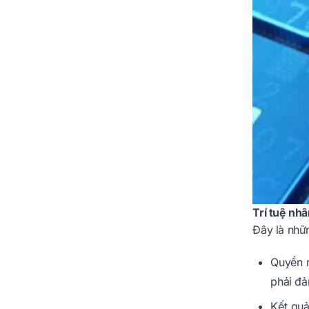
Trí tuệ nhâ
Đây là nhữn
Quyền n
phải đả
Kết quả