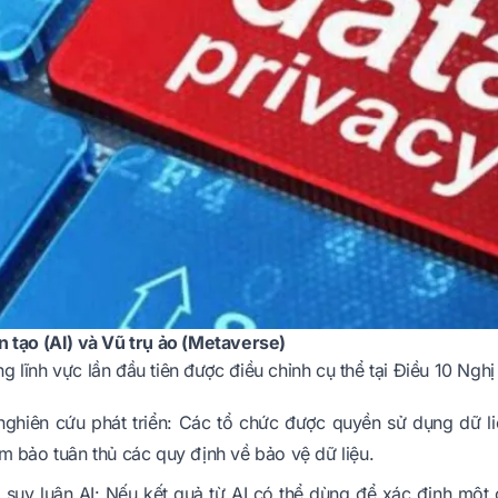
n tạo (AI) và Vũ trụ ảo (Metaverse)
g lĩnh vực lần đầu tiên được điều chỉnh cụ thể tại Điều 10 N
ghiên cứu phát triển: Các tổ chức được quyền sử dụng dữ liệ
m bảo tuân thủ các quy định về bảo vệ dữ liệu.
 suy luận AI: Nếu kết quả từ AI có thể dùng để xác định một 