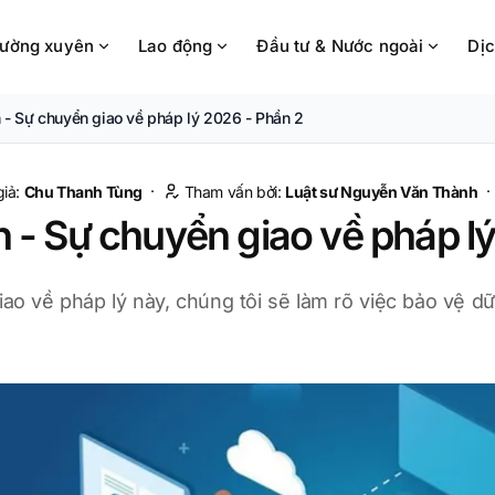
hường xuyên
Lao động
Đầu tư & Nước ngoài
Dịc
n - Sự chuyển giao về pháp lý 2026 - Phần 2
·
iả:
Chu Thanh Tùng
Tham vấn bởi:
Luật sư
Nguyễn Văn Thành
n - Sự chuyển giao về pháp l
ao về pháp lý này, chúng tôi sẽ làm rõ việc bảo vệ dữ