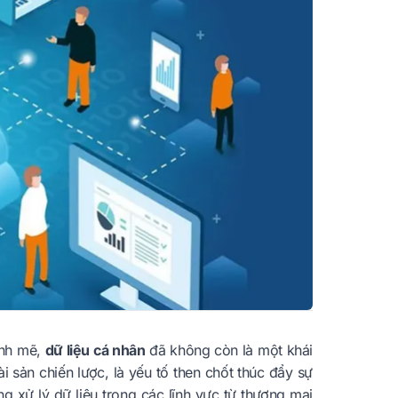
ạnh mẽ,
dữ liệu cá nhân
đã không còn là một khái
i sản chiến lược, là yếu tố then chốt thúc đẩy sự
g xử lý dữ liệu trong các lĩnh vực từ thương mại