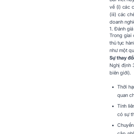
về (i) các 
(iii) các c
doanh nghi
1. Đánh giá
Trong giai
thủ tục hà
như một quy
Sự thay đổ
Nghị định 
biên giới).
Thời hạ
quan ch
Tính li
có sự t
Chuyển 
cập nh