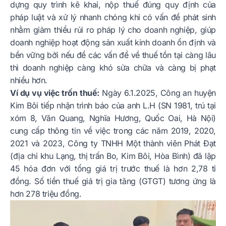
dựng quy trình kê khai, nộp thuế đúng quy định của
pháp luật và xử lý nhanh chóng khi có vấn đề phát sinh
nhằm giảm thiểu rủi ro pháp lý cho doanh nghiệp, giúp
doanh nghiệp hoạt động sản xuất kinh doanh ổn định và
bền vững bởi nếu để các vấn đề về thuế tồn tại càng lâu
thì doanh nghiệp càng khó sửa chữa và càng bị phạt
nhiều hơn.
Ví dụ vụ việc trốn thuế:
Ngày 6.1.2025, Công an huyện
Kim Bôi tiếp nhận trình báo của anh L.H (SN 1981, trú tại
xóm 8, Văn Quang, Nghĩa Hương, Quốc Oai, Hà Nội)
cung cấp thông tin về việc trong các năm 2019, 2020,
2021 và 2023, Công ty TNHH Một thành viên Phát Đạt
(địa chỉ khu Lạng, thị trấn Bo, Kim Bôi, Hòa Bình) đã lập
45 hóa đơn với tổng giá trị trước thuế là hơn 2,78 tỉ
đồng. Số tiền thuế giá trị gia tăng (GTGT) tương ứng là
hơn 278 triệu đồng.