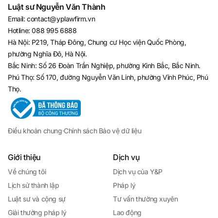
Luật sư Nguyễn Văn Thành
Email
:
contact@yplawfirm.vn
Hotline
:
088 995 6888
Hà Nội: P219, Tháp Đông, Chung cư Học viện Quốc Phòng,
phường Nghĩa Đô, Hà Nội.
Bắc Ninh: Số 26 Đoàn Trần Nghiệp, phường Kinh Bắc, Bắc Ninh.
Phú Thọ: Số 170, đường Nguyễn Văn Linh, phường Vĩnh Phúc, Phú
Thọ.
Điều khoản chung
·
Chính sách Bảo vệ dữ liệu
Giới thiệu
Dịch vụ
Về chúng tôi
Dịch vụ của Y&P
Lịch sử thành lập
Pháp lý
Luật sư và cộng sự
Tư vấn thường xuyên
Giải thưởng pháp lý
Lao động