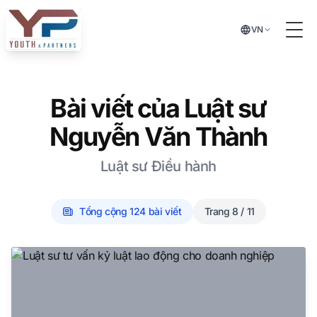
Chuyển đến nội dung chính
VN
Tog
Bài viết của
Luật sư
Nguyễn Văn Thành
Luật sư Điều hành
Tổng cộng
124
bài viết
Trang
8 / 11