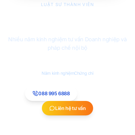
LUẬT SƯ THÀNH VIÊN
Luật sư Phạm Thị Huyền
Quyên
Nhiều năm kinh nghiệm tư vấn Doanh nghiệp và
pháp chế nội bộ
15+
1
Năm kinh nghiệm
Chứng chỉ
088 995 6888
Email
Liên hệ tư vấn