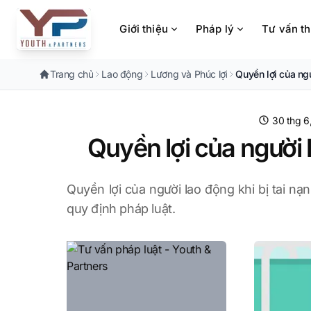
Chuyển đến nội dung chính
Giới thiệu
Pháp lý
Tư vấn t
Trang chủ
Lao động
Lương và Phúc lợi
Quyền lợi của ngư
30 thg 6
Quyền lợi của người 
Quyền lợi của người lao động khi bị tai nạ
quy định pháp luật.