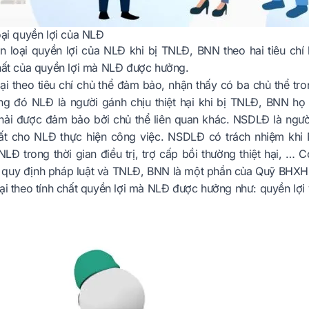
oại quyền lợi của NLĐ
n loại quyền lợi của NLĐ khi bị TNLĐ, BNN theo hai tiêu chí
chất của quyền lợi mà NLĐ được hưởng.
oại theo tiêu chí chủ thể đảm bảo, nhận thấy có ba chủ thể 
g đó NLĐ là người gánh chịu thiệt hại khi bị TNLĐ, BNN họ
ải được đảm bảo bởi chủ thể liên quan khác. NSDLĐ là người
uất cho NLĐ thực hiện công việc. NSDLĐ có trách nhiệm khi
NLĐ trong thời gian điều trị, trợ cấp bồi thường thiệt hại, 
quy định pháp luật và TNLĐ, BNN là một phần của Quỹ BHXH
ại theo tính chất quyền lợi mà NLĐ được hưởng như: quyền lợi 