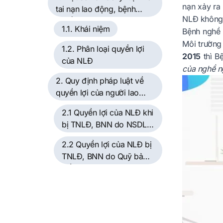
nạn xảy ra 
tai nạn lao động, bệnh
NLĐ không 
nghề nghiệp
1.1. Khái niệm
Bệnh nghề 
Môi trường
1.2. Phân loại quyền lợi
2015
thì B
của NLĐ
của nghề n
2. Quy định pháp luật về
quyền lợi của người lao
động khi bị tai nạn lao
2.1 Quyền lợi của NLĐ khi
động, bệnh nghề nghiệp
bị TNLĐ, BNN do NSDLĐ
đảm bảo thực hiện
2.2 Quyền lợi của NLĐ bị
TNLĐ, BNN do Quỹ bảo
hiểm TNLĐ, BNN bảo
đảm thực hiện theo chế
độ bảo hiểm TNLĐ, BNN