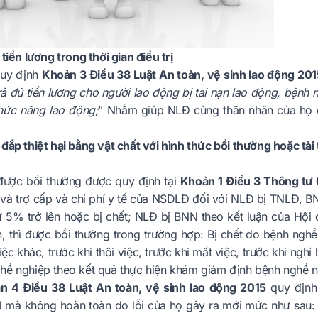
 tiền lương trong thời gian điều trị
quy định
Khoản 3 Điều 38 Luật An toàn, vệ sinh lao động 201
rả đủ tiền lương cho người lao động bị tai nạn lao động, bệnh ng
hức năng lao động;
” Nhằm giúp NLĐ cùng thân nhân của họ có
đắp thiệt hại bằng vật chất với hình thức bồi thường hoặc tài 
được bồi thường được quy định tại
Khoản 1 Điều 3 Thông t
 và trợ cấp và chi phí y tế của NSDLĐ đối với NLĐ bị TNLĐ, 
ừ 5% trở lên hoặc bị chết; NLĐ bị BNN theo kết luận của Hộ
, thì được bồi thường trong trường hợp: Bị chết do bệnh nghề
ệc khác, trước khi thôi việc, trước khi mất việc, trước khi ngh
hề nghiệp theo kết quả thực hiện khám giám định bệnh nghề ng
n 4 Điều 38 Luật An toàn, vệ sinh lao động 2015
quy định
mà không hoàn toàn do lỗi của họ gây ra mới mức như sau: Ít