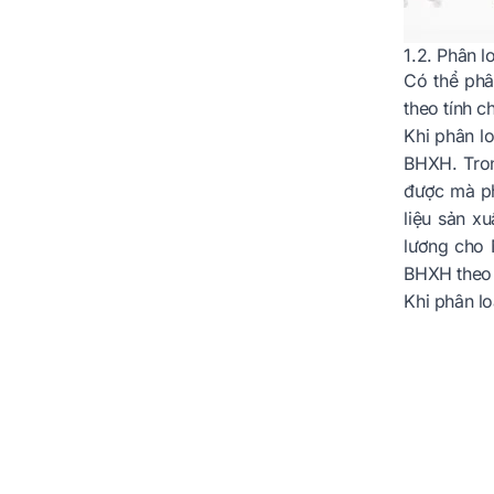
1.2. Phân l
Có thể phâ
theo tính 
Khi phân l
BHXH. Tron
được mà ph
liệu sản x
lương cho 
BHXH theo 
Khi phân lo