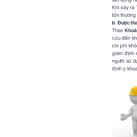
Khi xảy ra
tổn thương 
b. Được tha
Theo
Khoản
cứu đến kh
chi phí kh
giám định 
người sử d
định y khoa