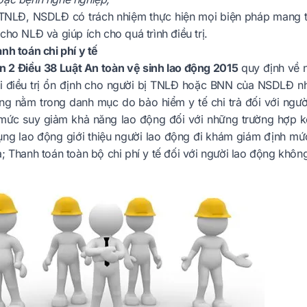
 TNLĐ, NSDLĐ có trách nhiệm thực hiện mọi biện pháp mang tí
cho NLĐ và giúp ích cho quá trình điều trị.
nh toán chi phí y tế
 2 Điều 38 Luật An toàn vệ sinh lao động 2015
quy định về ng
i điều trị ổn định cho người bị TNLĐ hoặc BNN của NSDLĐ như
ông nằm trong danh mục do bảo hiểm y tế chi trả đối với ngườ
mức suy giảm khả năng lao động đối với những trường hợp k
ụng lao động giới thiệu người lao động đi khám giám định mứ
; Thanh toán toàn bộ chi phí y tế đối với người lao động khôn