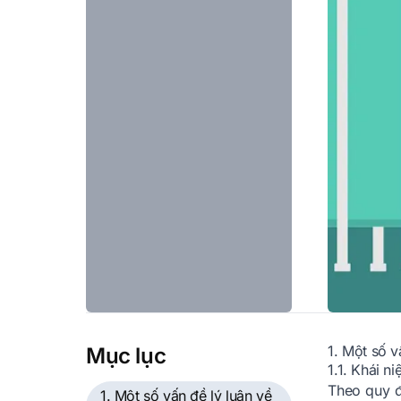
1. Một số v
Mục lục
1.1. Khái n
Theo quy đ
1. Một số vấn đề lý luận về