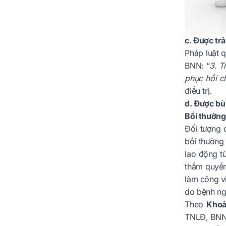
c. Được trả
Pháp luật 
BNN: “
3. T
phục hồi c
điều trị.
d. Được bù 
Bồi thường
Đối tượng 
bồi thường
lao động t
thẩm quyền
làm công vi
do bệnh ng
Theo
Khoả
TNLĐ, BNN 