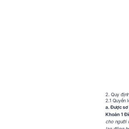
2. Quy định
2.1 Quyền 
a. Được sơ
Khoản 1 Đi
cho người l
lao động h