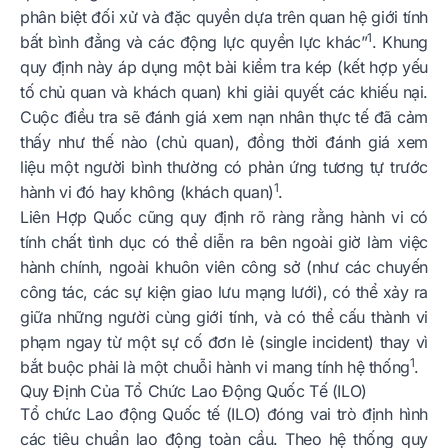
phân biệt đối xử và đặc quyền dựa trên quan hệ giới tính
1
bất bình đẳng và các động lực quyền lực khác”
. Khung
quy định này áp dụng một bài kiểm tra kép (kết hợp yếu
tố chủ quan và khách quan) khi giải quyết các khiếu nại.
Cuộc điều tra sẽ đánh giá xem nạn nhân thực tế đã cảm
thấy như thế nào (chủ quan), đồng thời đánh giá xem
liệu một người bình thường có phản ứng tương tự trước
1
hành vi đó hay không (khách quan)
.
Liên Hợp Quốc cũng quy định rõ ràng rằng hành vi có
tính chất tình dục có thể diễn ra bên ngoài giờ làm việc
hành chính, ngoài khuôn viên công sở (như các chuyến
công tác, các sự kiện giao lưu mạng lưới), có thể xảy ra
giữa những người cùng giới tính, và có thể cấu thành vi
phạm ngay từ một sự cố đơn lẻ (single incident) thay vì
1
bắt buộc phải là một chuỗi hành vi mang tính hệ thống
.
Quy Định Của Tổ Chức Lao Động Quốc Tế (ILO)
Tổ chức Lao động Quốc tế (ILO) đóng vai trò định hình
các tiêu chuẩn lao động toàn cầu. Theo hệ thống quy