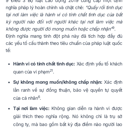
9 Điều 3 Bộ luật Lao động 2019 cung cấp một định
nghĩa pháp lý hoàn chỉnh và chặt chẽ:
“Quấy rối tình dục
tại nơi làm việc là hành vi có tính chất tình dục của bất
kỳ người nào đối với người khác tại nơi làm việc mà
9
không được người đó mong muốn hoặc chấp nhận”
.
Định nghĩa mang tính đột phá này đã tích hợp đầy đủ
các yếu tố cấu thành theo tiêu chuẩn của pháp luật quốc
tế:
Hành vi có tính chất tình dục:
Xác định yếu tố khách
21
quan của vi phạm
.
Sự không mong muốn/không chấp nhận:
Xác định
lằn ranh về sự đồng thuận, bảo vệ quyền tự quyết
6
của cá nhân
.
Tại nơi làm việc:
Không gian diễn ra hành vi được
giải thích theo nghĩa rộng. Nó không chỉ là trụ sở
công ty, mà bao gồm bất kỳ địa điểm nào người lao