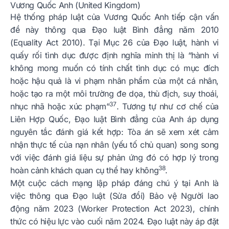
Vương Quốc Anh (United Kingdom)
Hệ thống pháp luật của Vương Quốc Anh tiếp cận vấn
đề này thông qua Đạo luật Bình đẳng năm 2010
(Equality Act 2010). Tại Mục 26 của Đạo luật, hành vi
quấy rối tình dục được định nghĩa minh thị là “hành vi
không mong muốn có tính chất tình dục có mục đích
hoặc hậu quả là vi phạm nhân phẩm của một cá nhân,
hoặc tạo ra một môi trường đe dọa, thù địch, suy thoái,
37
nhục nhã hoặc xúc phạm”
. Tương tự như cơ chế của
Liên Hợp Quốc, Đạo luật Bình đẳng của Anh áp dụng
nguyên tắc đánh giá kết hợp: Tòa án sẽ xem xét cảm
nhận thực tế của nạn nhân (yếu tố chủ quan) song song
với việc đánh giá liệu sự phản ứng đó có hợp lý trong
38
hoàn cảnh khách quan cụ thể hay không
.
Một cuộc cách mạng lập pháp đáng chú ý tại Anh là
việc thông qua Đạo luật (Sửa đổi) Bảo vệ Người lao
động năm 2023 (Worker Protection Act 2023), chính
thức có hiệu lực vào cuối năm 2024. Đạo luật này áp đặt