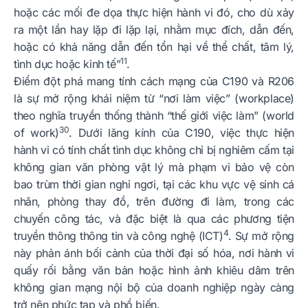
hoặc các mối đe dọa thực hiện hành vi đó, cho dù xảy
ra một lần hay lặp đi lặp lại, nhằm mục đích, dẫn đến,
hoặc có khả năng dẫn đến tổn hại về thể chất, tâm lý,
11
tình dục hoặc kinh tế”
.
Điểm đột phá mang tính cách mạng của C190 và R206
là sự mở rộng khái niệm từ “nơi làm việc” (workplace)
theo nghĩa truyền thống thành “thế giới việc làm” (world
30
of work)
. Dưới lăng kính của C190, việc thực hiện
hành vi có tính chất tình dục không chỉ bị nghiêm cấm tại
không gian văn phòng vật lý mà phạm vi bảo vệ còn
bao trùm thời gian nghỉ ngơi, tại các khu vực vệ sinh cá
nhân, phòng thay đồ, trên đường đi làm, trong các
chuyến công tác, và đặc biệt là qua các phương tiện
4
truyền thông thông tin và công nghệ (ICT)
. Sự mở rộng
này phản ánh bối cảnh của thời đại số hóa, nơi hành vi
quấy rối bằng văn bản hoặc hình ảnh khiêu dâm trên
không gian mạng nội bộ của doanh nghiệp ngày càng
trở nên phức tạp và phổ biến.