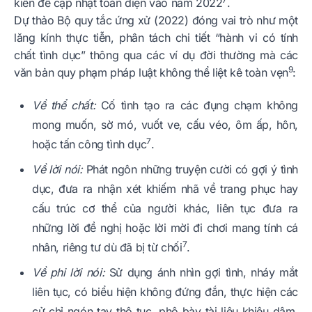
kiến để cập nhật toàn diện vào năm 2022
.
Dự thảo Bộ quy tắc ứng xử (2022) đóng vai trò như một
lăng kính thực tiễn, phân tách chi tiết “hành vi có tính
chất tình dục” thông qua các ví dụ đời thường mà các
9
văn bản quy phạm pháp luật không thể liệt kê toàn vẹn
:
Về thể chất:
Cố tình tạo ra các đụng chạm không
mong muốn, sờ mó, vuốt ve, cấu véo, ôm ấp, hôn,
7
hoặc tấn công tình dục
.
Về lời nói:
Phát ngôn những truyện cười có gợi ý tình
dục, đưa ra nhận xét khiếm nhã về trang phục hay
cấu trúc cơ thể của người khác, liên tục đưa ra
những lời đề nghị hoặc lời mời đi chơi mang tính cá
7
nhân, riêng tư dù đã bị từ chối
.
Về phi lời nói:
Sử dụng ánh nhìn gợi tình, nháy mắt
liên tục, có biểu hiện không đứng đắn, thực hiện các
cử chỉ ngón tay thô tục, phô bày tài liệu khiêu dâm,