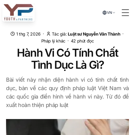
Chuyển đến nội dung chính
VN
Tog
·
·
1 thg 7, 2026
Tác giả:
Luật sư Nguyễn Văn Thành
·
Pháp lý khác
42
phút đọc
Hành Vi Có Tính Chất
Tình Dục Là Gì?
Bài viết này nhận diện hành vi có tính chất tình
dục, bàn về các quy định pháp luật Việt Nam và
các quốc gia điển hình về hành vi này. Từ đó đề
xuất hoàn thiện pháp luật