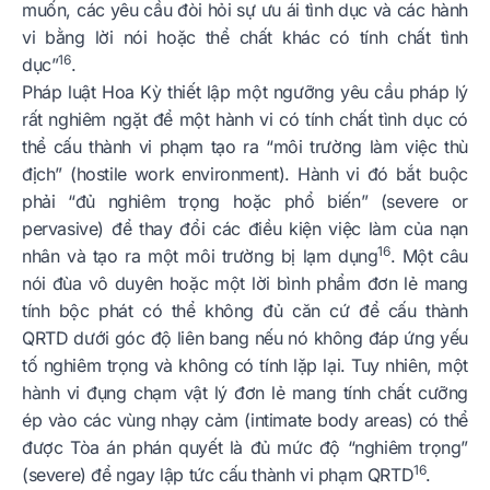
muốn, các yêu cầu đòi hỏi sự ưu ái tình dục và các hành
vi bằng lời nói hoặc thể chất khác có tính chất tình
16
dục”
.
Pháp luật Hoa Kỳ thiết lập một ngưỡng yêu cầu pháp lý
rất nghiêm ngặt để một hành vi có tính chất tình dục có
thể cấu thành vi phạm tạo ra “môi trường làm việc thù
địch” (hostile work environment). Hành vi đó bắt buộc
phải “đủ nghiêm trọng hoặc phổ biến” (severe or
pervasive) để thay đổi các điều kiện việc làm của nạn
16
nhân và tạo ra một môi trường bị lạm dụng
. Một câu
nói đùa vô duyên hoặc một lời bình phẩm đơn lẻ mang
tính bộc phát có thể không đủ căn cứ để cấu thành
QRTD dưới góc độ liên bang nếu nó không đáp ứng yếu
tố nghiêm trọng và không có tính lặp lại. Tuy nhiên, một
hành vi đụng chạm vật lý đơn lẻ mang tính chất cưỡng
ép vào các vùng nhạy cảm (intimate body areas) có thể
được Tòa án phán quyết là đủ mức độ “nghiêm trọng”
16
(severe) để ngay lập tức cấu thành vi phạm QRTD
.