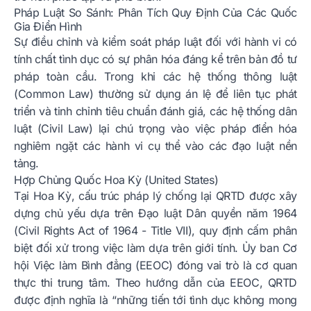
Pháp Luật So Sánh: Phân Tích Quy Định Của Các Quốc
Gia Điển Hình
Sự điều chỉnh và kiểm soát pháp luật đối với hành vi có
tính chất tình dục có sự phân hóa đáng kể trên bản đồ tư
pháp toàn cầu. Trong khi các hệ thống thông luật
(Common Law) thường sử dụng án lệ để liên tục phát
triển và tinh chỉnh tiêu chuẩn đánh giá, các hệ thống dân
luật (Civil Law) lại chú trọng vào việc pháp điển hóa
nghiêm ngặt các hành vi cụ thể vào các đạo luật nền
tảng.
Hợp Chủng Quốc Hoa Kỳ (United States)
Tại Hoa Kỳ, cấu trúc pháp lý chống lại QRTD được xây
dựng chủ yếu dựa trên Đạo luật Dân quyền năm 1964
(Civil Rights Act of 1964 - Title VII), quy định cấm phân
biệt đối xử trong việc làm dựa trên giới tính. Ủy ban Cơ
hội Việc làm Bình đẳng (EEOC) đóng vai trò là cơ quan
thực thi trung tâm. Theo hướng dẫn của EEOC, QRTD
được định nghĩa là “những tiến tới tình dục không mong