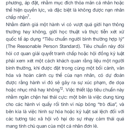
phương, áp đặt, nhằm mục đích thỏa mãn cá nhân hoặc
thể hiện quyền lực, và đặc biệt là không được nạn nhân
7
chấp nhận
.
Nhằm đánh giá một hành vi có vượt quá giới hạn thông
thường hay không, giới học thuật và thực tiễn xét xử
quốc tế áp dụng “Tiêu chuẩn người bình thường hợp lý”
(The Reasonable Person Standard). Tiêu chuẩn này đòi
hỏi cơ quan giải quyết tranh chấp hoặc hội đồng kỷ luật
phải xem xét một cách khách quan rằng liệu một người
bình thường, khi được đặt trong cùng một bối cảnh, văn
hóa và hoàn cảnh cụ thể của nạn nhân, có dự đoán
được rằng hành vi đó sẽ gây ra sự xúc phạm, đe dọa
12
hoặc nhục nhã hay không
. Việc thiết lập tiêu chuẩn này
nhằm ngăn chặn hai thái cực: một bên là việc dung túng
cho các hành vi quấy rối tinh vi núp bóng “trò đùa”, và
bên kia là việc hình sự hóa hoặc kỷ luật sai lệch đối với
các tương tác xã hội vô hại do sự nhạy cảm thái quá
mang tính chủ quan của một cá nhân đơn lẻ.