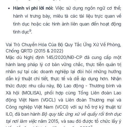
Hành vi phi lời nói:
Việc sử dụng ngôn ngữ cơ thể;
hành vi trưng bày, miêu tả các tài liệu trực quan về
tình dục hoặc các hình ảnh liên quan đến hoạt động
9
tình dục
.
Vai Trò Chuyển Hóa Của Bộ Quy Tắc Ứng Xử Về Phòng,
Chống QRTD (2015 & 2022)
Mặc dù Nghị định 145/2020/NĐ-CP đã cung cấp một
hành lang pháp lý cơ bản vững chắc, thực tiễn quản trị
nhân sự tại các doanh nghiệp lại đòi hỏi những hướng
dẫn kỹ thuật chi tiết, thực tế và dễ áp dụng hơn. Nhận
thức được nhu cầu này, Bộ Lao động - Thương binh và
Xã hội (MOLISA), phối hợp cùng Tổng Liên đoàn Lao
động Việt Nam (VGCL) và Liên đoàn Thương mại và
Công nghiệp Việt Nam (VCCI) với sự hỗ trợ kỹ thuật từ
ILO, đã ban hành
Bộ quy tắc ứng xử về quấy rối tình dục
tại nơi làm việc
năm 2015, và sau đó được tổ chức lấy ý
7