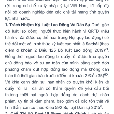
rệt trong cơ chế xử lý pháp lý tại Việt Nam, từ cấp độ
nội bộ doanh nghiệp đến các chế tài mang tính quyền
lực nhà nước.
1. Trách Nhiệm Kỷ Luật Lao Động Và Dân Sự
Dưới góc
độ luật lao động, người thực hiện hành vi QRTD (nếu
hành vi đã được cụ thể hóa trong Nội quy lao động) có
thể đối mặt với hình thức kỷ luật cao nhất là
Sa thải
(theo
21
điểm d khoản 2 Điều 125 Bộ luật Lao động 2019)
.
Đồng thời, người lao động bị quấy rối được trao quyền
chủ động bảo vệ sự an toàn của mình bằng cách đơn
phương chấm dứt hợp đồng lao động mà không cần
60
tuân thủ thời gian báo trước (điểm d khoản 2 Điều 35)
.
Về khía cạnh dân sự, nạn nhân có quyền khởi kiện kẻ
quấy rối ra Tòa án có thẩm quyền để yêu cầu bồi
thường thiệt hại ngoài hợp đồng do danh dự, nhân
phẩm, uy tín bị xâm phạm, bao gồm cả các tổn thất về
6
tinh thần, căn cứ theo Điều 592 Bộ luật Dân sự 2015
.
2. Chế Tài Xử Phạt Vi Phạm Hành Chính
Lịch sử áp