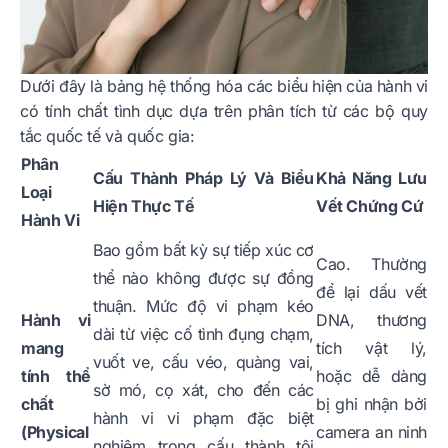
Dưới đây là bảng hệ thống hóa các biểu hiện của hành vi
có tính chất tình dục dựa trên phân tích từ các bộ quy
tắc quốc tế và quốc gia:
Phân
Cấu Thành Pháp Lý Và Biểu
Khả Năng Lưu
Loại
Hiện Thực Tế
Vết Chứng Cứ
Hành Vi
Bao gồm bất kỳ sự tiếp xúc cơ
Cao. Thường
thể nào không được sự đồng
để lại dấu vết
thuận. Mức độ vi phạm kéo
Hành vi
DNA, thương
dài từ việc cố tình đụng chạm,
mang
tích vật lý,
vuốt ve, cấu véo, quàng vai,
tính thể
hoặc dễ dàng
sờ mó, cọ xát, cho đến các
chất
bị ghi nhận bởi
hành vi vi phạm đặc biệt
(Physical
camera an ninh
nghiêm trọng cấu thành tội