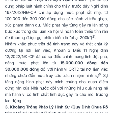
dụng pháp luật hành chính cho thấy, trước đây Nghị định
167/2013/NĐ-CP chỉ áp dụng mức phạt rất nhẹ, từ
100.000 đến 300.000 đồng cho các hành vi trêu ghẹo,
xúc phạm danh dự. Mức phạt này từng gây ra làn sóng
bức xúc trong dư luận xã hội vì hoàn toàn thiếu tính răn
21
đe (thường được gọi châm biếm là “phạt 200k”)
.
Nhằm khắc phục triệt để tình trạng này và thắt chặt kỷ
cương tại nơi làm việc, Khoản 3 Điều 11 Nghị định
12/2022/NĐ-CP đã có sự điều chỉnh mang tính đột phá,
nâng mức phạt lên từ
15.000.000 đồng đến
30.000.000 đồng
đối với hành vi QRTD tại nơi làm việc
6
nhưng chưa đến mức truy cứu trách nhiệm hình sự
. Sự
tăng nặng hình phạt này minh chứng cho quan điểm
cứng rắn của Nhà nước đối với những hậu quả nặng nề
mà hành vi có tính chất tình dục gây ra cho môi trường
lao động.
3. Khoảng Trống Pháp Lý Hình Sự (Quy Định Chưa Rõ