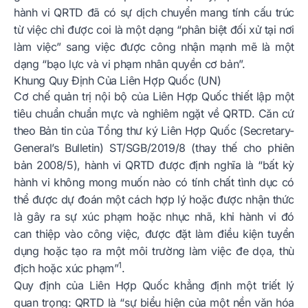
hành vi QRTD đã có sự dịch chuyển mang tính cấu trúc
từ việc chỉ được coi là một dạng “phân biệt đối xử tại nơi
làm việc” sang việc được công nhận mạnh mẽ là một
dạng “bạo lực và vi phạm nhân quyền cơ bản”.
Khung Quy Định Của Liên Hợp Quốc (UN)
Cơ chế quản trị nội bộ của Liên Hợp Quốc thiết lập một
tiêu chuẩn chuẩn mực và nghiêm ngặt về QRTD. Căn cứ
theo Bản tin của Tổng thư ký Liên Hợp Quốc (Secretary-
General’s Bulletin) ST/SGB/2019/8 (thay thế cho phiên
bản 2008/5), hành vi QRTD được định nghĩa là “bất kỳ
hành vi không mong muốn nào có tính chất tình dục có
thể được dự đoán một cách hợp lý hoặc được nhận thức
là gây ra sự xúc phạm hoặc nhục nhã, khi hành vi đó
can thiệp vào công việc, được đặt làm điều kiện tuyển
dụng hoặc tạo ra một môi trường làm việc đe dọa, thù
1
địch hoặc xúc phạm”
.
Quy định của Liên Hợp Quốc khẳng định một triết lý
quan trọng: QRTD là “sự biểu hiện của một nền văn hóa