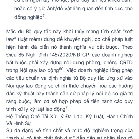
hoặc cố ý gửi ảnh/đồ vật liên quan đến tình dục cho
7
đồng nghiệp
.
Mặc dù Bộ quy tắc này khởi thủy mang tính chất “soft
law” (luật mềm) dùng để khuyến nghị, cơ chế pháp luật
hiện hành đã biến nó thành nghĩa vụ bắt buộc. Theo
Điều 85 Nghị định 145/2020/NĐ-CP, các doanh nghiệp
bắt buộc phải xây dựng nội dung phòng, chống QRTD
60
trong Nội quy lao động
. Việc doanh nghiệp lồng ghép
các tiêu chuẩn và định nghĩa từ Bộ quy tắc ứng xử vào
Nội quy lao động sẽ chính thức chuyển hóa các hướng
dẫn kỹ thuật này thành căn cứ pháp lý nội bộ có giá trị
ràng buộc, làm cơ sở hợp pháp để tiến hành các quy
7
trình xử lý kỷ luật lao động
.
Hệ Thống Chế Tài Xử Lý Đa Lớp: Kỷ Luật, Hành Chính
Và Hình Sự
Sự đa dạng về tính chất và mức độ nghiêm trọng của
“hành vi có tính chất tình dục” dẫn đến sự phân tầng rõ