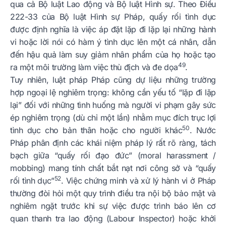
qua cả Bộ luật Lao động và Bộ luật Hình sự. Theo Điều
222-33 của Bộ luật Hình sự Pháp, quấy rối tình dục
được định nghĩa là việc áp đặt lặp đi lặp lại những hành
vi hoặc lời nói có hàm ý tình dục lên một cá nhân, dẫn
đến hậu quả làm suy giảm nhân phẩm của họ hoặc tạo
49
ra một môi trường làm việc thù địch và đe dọa
.
Tuy nhiên, luật pháp Pháp cũng dự liệu những trường
hợp ngoại lệ nghiêm trọng: không cần yếu tố “lặp đi lặp
lại” đối với những tình huống mà người vi phạm gây sức
ép nghiêm trọng (dù chỉ một lần) nhằm mục đích trục lợi
50
tình dục cho bản thân hoặc cho người khác
. Nước
Pháp phân định các khái niệm pháp lý rất rõ ràng, tách
bạch giữa “quấy rối đạo đức” (moral harassment /
mobbing) mang tính chất bắt nạt nơi công sở và “quấy
52
rối tình dục”
. Việc chứng minh và xử lý hành vi ở Pháp
thường đòi hỏi một quy trình điều tra nội bộ bảo mật và
nghiêm ngặt trước khi sự việc được trình báo lên cơ
quan thanh tra lao động (Labour Inspector) hoặc khởi