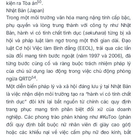
50
kiện ra Tòa án
.
Nhật Bản (Japan)
Trong một môi trường văn hóa mang nặng tính cấp bậc,
phụ quyền và lòng trung thành với công ty như Nhật
Bản, hành vi có tính chất tình dục (
sekuhara
) từng bị xã
hội và pháp luật làm ngơ trong một thời gian dài. Đạo
luật Cơ hội Việc làm Bình đẳng (EEOL), trải qua các lần
sửa đổi mang tính bước ngoặt (năm 1997 và 2006), đã
từng bước củng cố và ràng buộc trách nhiệm pháp lý
của chủ sử dụng lao động trong việc chủ động phòng
54
ngừa QRTD
.
Một diễn biến pháp lý và xã hội đáng lưu ý tại Nhật Bản
là việc nhận diện môi trường tạo ra “hành vi có tính chất
tình dục” đôi khi lại bắt nguồn từ chính các quy định
trang phục mang tính phân biệt đối xử của doanh
nghiệp. Các phong trào phản kháng như #KuToo (phản
đối quy định bắt buộc nữ nhân viên đi giày cao gót)
hoặc các khiếu nại về việc cấm phụ nữ đeo kính, bắt