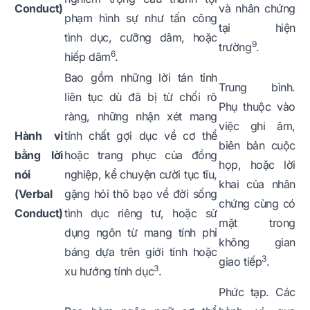
Conduct)
và nhân chứng
phạm hình sự như tấn công
tại hiện
tình dục, cưỡng dâm, hoặc
9
trường
.
6
hiếp dâm
.
Bao gồm những lời tán tỉnh
Trung bình.
liên tục dù đã bị từ chối rõ
Phụ thuộc vào
ràng, những nhận xét mang
việc ghi âm,
Hành vi
tính chất gợi dục về cơ thể
biên bản cuộc
bằng lời
hoặc trang phục của đồng
họp, hoặc lời
nói
nghiệp, kể chuyện cười tục tĩu,
khai của nhân
(Verbal
gặng hỏi thô bạo về đời sống
chứng cùng có
Conduct)
tình dục riêng tư, hoặc sử
mặt trong
dụng ngôn từ mang tính phỉ
không gian
báng dựa trên giới tính hoặc
3
giao tiếp
.
3
xu hướng tính dục
.
Phức tạp. Các