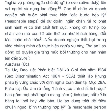
“nghĩa vụ phòng ngừa chủ động” (preventative duty) lên
39
vai người sử dụng lao động
. Các tổ chức và doanh
nghiệp bắt buộc phải thực hiện “các bước hợp lý”
(reasonable steps) để dự đoán, ngăn chặn rủi ro phát
sinh hành vi có tính chất tình dục, không chỉ từ nội bộ
nhân viên mà còn từ bên thứ ba như khách hàng, đối
5
tác, hoặc nhà thầu
. Nếu doanh nghiệp thất bại trong
việc chứng minh đã thực hiện nghĩa vụ này, Tòa án Lao
động có quyền gia tăng mức bồi thường cho nạn nhân
5
lên đến 25%
.
Australia (Úc)
Tại Úc, Đạo luật Phân biệt Đối xử Giới tính năm 1984
(Sex Discrimination Act 1984 - SDA) thiết lập khung
pháp lý vững chắc với định nghĩa toàn diện tại Mục 28A.
Pháp luật Úc làm rõ rằng “hành vi có tính chất tình dục”
bao gồm mọi phát ngôn mang hàm ý tình dục, bất kể là
bằng lời nói hay văn bản. Úc áp dụng triệt để “tiêu
chuẩn người bình thường hợp lý” (a reasonable person