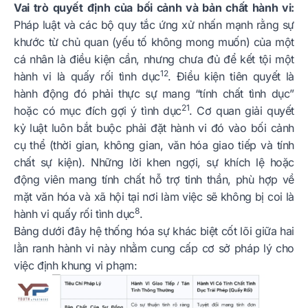
Vai trò quyết định của bối cảnh và bản chất hành vi:
Pháp luật và các bộ quy tắc ứng xử nhấn mạnh rằng sự
khước từ chủ quan (yếu tố không mong muốn) của một
cá nhân là điều kiện cần, nhưng chưa đủ để kết tội một
12
hành vi là quấy rối tình dục
. Điều kiện tiên quyết là
hành động đó phải thực sự mang “tính chất tình dục”
21
hoặc có mục đích gợi ý tình dục
. Cơ quan giải quyết
kỷ luật luôn bắt buộc phải đặt hành vi đó vào bối cảnh
cụ thể (thời gian, không gian, văn hóa giao tiếp và tính
chất sự kiện). Những lời khen ngợi, sự khích lệ hoặc
động viên mang tính chất hỗ trợ tinh thần, phù hợp về
mặt văn hóa và xã hội tại nơi làm việc sẽ không bị coi là
8
hành vi quấy rối tình dục
.
Bảng dưới đây hệ thống hóa sự khác biệt cốt lõi giữa hai
lằn ranh hành vi này nhằm cung cấp cơ sở pháp lý cho
việc định khung vi phạm: