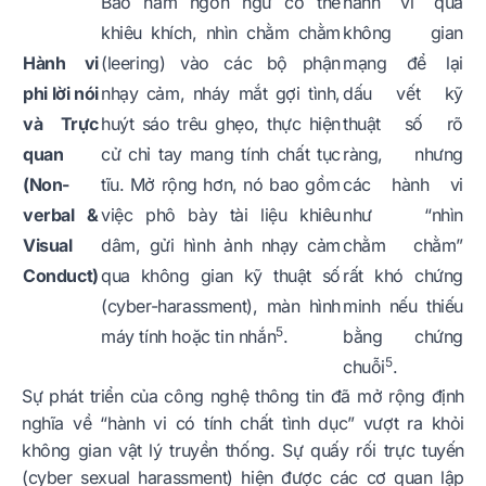
Bao hàm ngôn ngữ cơ thể
hành vi qua
khiêu khích, nhìn chằm chằm
không gian
Hành vi
(leering) vào các bộ phận
mạng để lại
phi lời nói
nhạy cảm, nháy mắt gợi tình,
dấu vết kỹ
và Trực
huýt sáo trêu ghẹo, thực hiện
thuật số rõ
quan
cử chỉ tay mang tính chất tục
ràng, nhưng
(Non-
tĩu. Mở rộng hơn, nó bao gồm
các hành vi
verbal &
việc phô bày tài liệu khiêu
như “nhìn
Visual
dâm, gửi hình ảnh nhạy cảm
chằm chằm”
Conduct)
qua không gian kỹ thuật số
rất khó chứng
(cyber-harassment), màn hình
minh nếu thiếu
5
máy tính hoặc tin nhắn
.
bằng chứng
5
chuỗi
.
Sự phát triển của công nghệ thông tin đã mở rộng định
nghĩa về “hành vi có tính chất tình dục” vượt ra khỏi
không gian vật lý truyền thống. Sự quấy rối trực tuyến
(cyber sexual harassment) hiện được các cơ quan lập