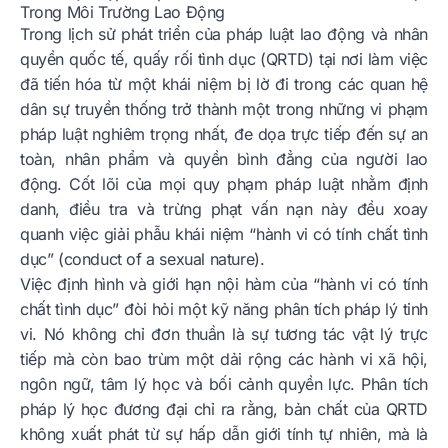
Trong Môi Trường Lao Động
Trong lịch sử phát triển của pháp luật lao động và nhân
quyền quốc tế, quấy rối tình dục (QRTD) tại nơi làm việc
đã tiến hóa từ một khái niệm bị lờ đi trong các quan hệ
dân sự truyền thống trở thành một trong những vi phạm
pháp luật nghiêm trọng nhất, đe dọa trực tiếp đến sự an
toàn, nhân phẩm và quyền bình đẳng của người lao
động. Cốt lõi của mọi quy phạm pháp luật nhằm định
danh, điều tra và trừng phạt vấn nạn này đều xoay
quanh việc giải phẫu khái niệm “hành vi có tính chất tình
dục” (conduct of a sexual nature).
Việc định hình và giới hạn nội hàm của “hành vi có tính
chất tình dục” đòi hỏi một kỹ năng phân tích pháp lý tinh
vi. Nó không chỉ đơn thuần là sự tương tác vật lý trực
tiếp mà còn bao trùm một dải rộng các hành vi xã hội,
ngôn ngữ, tâm lý học và bối cảnh quyền lực. Phân tích
pháp lý học đương đại chỉ ra rằng, bản chất của QRTD
không xuất phát từ sự hấp dẫn giới tính tự nhiên, mà là