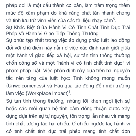
pháp coi là một cấu thành cơ bản, làm trầm trọng thêm
mức độ xâm phạm do khả năng phát tán nhanh chóng
5
và tính lưu trữ vĩnh viễn của các tài liệu nhạy cảm
.
Sự Khác Biệt Giữa Hành Vi Có Tính Chất Tình Dục Trái
Phép Và Hành Vi Giao Tiếp Thông Thường
Sự phức tạp nhất trong việc áp dụng pháp luật lao động
đối với chủ điểm này nằm ở việc xác định ranh giới giữa
một hành vi giao tiếp xã hội, sự tán tỉnh thông thường
chốn công sở và một “hành vi có tính chất tình dục” vi
phạm pháp luật. Việc phân định này dựa trên hai nguyên
tắc nền tảng của luật học: Tính không mong muốn
(Unwelcomeness) và Hậu quả tác động đến môi trường
1
làm việc (Workplace Impact)
.
Sự tán tỉnh thông thường, những lời khen ngợi lịch sự
hoặc các mối quan hệ tình cảm đồng thuận được xây
dựng dựa trên sự tự nguyện, tôn trọng lẫn nhau và mang
tính chất tương tác hai chiều. Ở chiều ngược lại, hành vi
có tính chất tình dục trái phép mang tính chất đơn