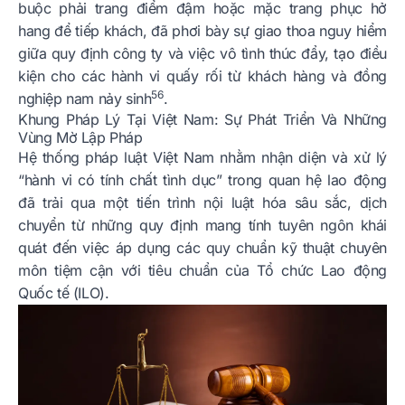
buộc phải trang điểm đậm hoặc mặc trang phục hở
hang để tiếp khách, đã phơi bày sự giao thoa nguy hiểm
giữa quy định công ty và việc vô tình thúc đẩy, tạo điều
kiện cho các hành vi quấy rối từ khách hàng và đồng
56
nghiệp nam nảy sinh
.
Khung Pháp Lý Tại Việt Nam: Sự Phát Triển Và Những
Vùng Mờ Lập Pháp
Hệ thống pháp luật Việt Nam nhằm nhận diện và xử lý
“hành vi có tính chất tình dục” trong quan hệ lao động
đã trải qua một tiến trình nội luật hóa sâu sắc, dịch
chuyển từ những quy định mang tính tuyên ngôn khái
quát đến việc áp dụng các quy chuẩn kỹ thuật chuyên
môn tiệm cận với tiêu chuẩn của Tổ chức Lao động
Quốc tế (ILO).