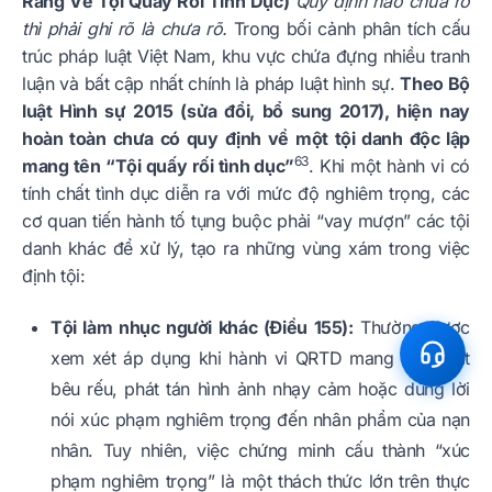
Ràng Về Tội Quấy Rối Tình Dục)
Quy định nào chưa rõ
thì phải ghi rõ là chưa rõ.
Trong bối cảnh phân tích cấu
trúc pháp luật Việt Nam, khu vực chứa đựng nhiều tranh
luận và bất cập nhất chính là pháp luật hình sự.
Theo Bộ
luật Hình sự 2015 (sửa đổi, bổ sung 2017), hiện nay
hoàn toàn chưa có quy định về một tội danh độc lập
63
mang tên “Tội quấy rối tình dục”
. Khi một hành vi có
tính chất tình dục diễn ra với mức độ nghiêm trọng, các
cơ quan tiến hành tố tụng buộc phải “vay mượn” các tội
danh khác để xử lý, tạo ra những vùng xám trong việc
định tội:
Tội làm nhục người khác (Điều 155):
Thường được
xem xét áp dụng khi hành vi QRTD mang tính chất
bêu rếu, phát tán hình ảnh nhạy cảm hoặc dùng lời
nói xúc phạm nghiêm trọng đến nhân phẩm của nạn
nhân. Tuy nhiên, việc chứng minh cấu thành “xúc
phạm nghiêm trọng” là một thách thức lớn trên thực