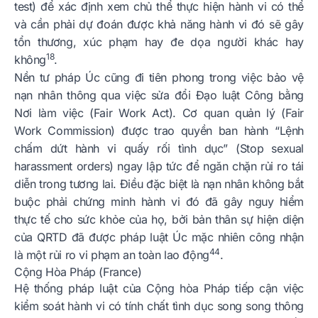
test) để xác định xem chủ thể thực hiện hành vi có thể
và cần phải dự đoán được khả năng hành vi đó sẽ gây
tổn thương, xúc phạm hay đe dọa người khác hay
18
không
.
Nền tư pháp Úc cũng đi tiên phong trong việc bảo vệ
nạn nhân thông qua việc sửa đổi Đạo luật Công bằng
Nơi làm việc (Fair Work Act). Cơ quan quản lý (Fair
Work Commission) được trao quyền ban hành “Lệnh
chấm dứt hành vi quấy rối tình dục” (Stop sexual
harassment orders) ngay lập tức để ngăn chặn rủi ro tái
diễn trong tương lai. Điều đặc biệt là nạn nhân không bắt
buộc phải chứng minh hành vi đó đã gây nguy hiểm
thực tế cho sức khỏe của họ, bởi bản thân sự hiện diện
của QRTD đã được pháp luật Úc mặc nhiên công nhận
44
là một rủi ro vi phạm an toàn lao động
.
Cộng Hòa Pháp (France)
Hệ thống pháp luật của Cộng hòa Pháp tiếp cận việc
kiểm soát hành vi có tính chất tình dục song song thông