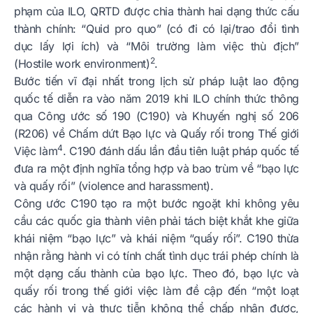
phạm của ILO, QRTD được chia thành hai dạng thức cấu
thành chính: “Quid pro quo” (có đi có lại/trao đổi tình
dục lấy lợi ích) và “Môi trường làm việc thù địch”
2
(Hostile work environment)
.
Bước tiến vĩ đại nhất trong lịch sử pháp luật lao động
quốc tế diễn ra vào năm 2019 khi ILO chính thức thông
qua Công ước số 190 (C190) và Khuyến nghị số 206
(R206) về Chấm dứt Bạo lực và Quấy rối trong Thế giới
4
Việc làm
. C190 đánh dấu lần đầu tiên luật pháp quốc tế
đưa ra một định nghĩa tổng hợp và bao trùm về “bạo lực
và quấy rối” (violence and harassment).
Công ước C190 tạo ra một bước ngoặt khi không yêu
cầu các quốc gia thành viên phải tách biệt khắt khe giữa
khái niệm “bạo lực” và khái niệm “quấy rối”. C190 thừa
nhận rằng hành vi có tính chất tình dục trái phép chính là
một dạng cấu thành của bạo lực. Theo đó, bạo lực và
quấy rối trong thế giới việc làm đề cập đến “một loạt
các hành vi và thực tiễn không thể chấp nhận được,