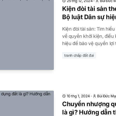
25 thg 12, 2024
·
Bùi Đức 
Kiện đòi tài sản t
Bộ luật Dân sự hi
Kiện đòi tài sản: Tìm hiể
về quyền khởi kiện, điều k
hiệu để bảo vệ quyền lợi 
tranh chấp đất đai
10 thg 1, 2024
·
Bùi Đức M
Chuyển nhượng qu
là gì? Hướng dẫn t