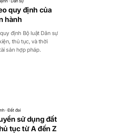
Mạnh
·
Dân sự
heo quy định của
ện hành
u quy định Bộ luật Dân sự
iện, thủ tục, và thời
tài sản hợp pháp.
ạnh
·
Đất đai
yền sử dụng đất
hủ tục từ A đến Z