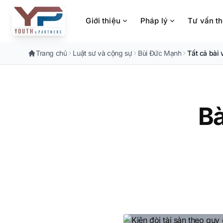
Chuyển đến nội dung chính
Giới thiệu
Pháp lý
Tư vấn t
Trang chủ
Luật sư và cộng sự
Bùi Đức Mạnh
Tất cả bài 
Bà