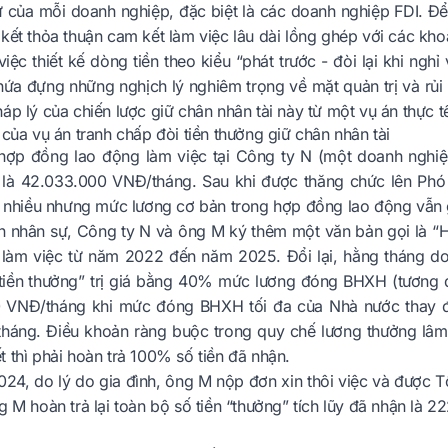
ử của mỗi doanh nghiệp, đặc biệt là các doanh nghiệp FDI. Để 
kết thỏa thuận cam kết làm việc lâu dài lồng ghép với các khoản
việc thiết kế dòng tiền theo kiểu “phát trước - đòi lại khi ng
ứa đựng những nghịch lý nghiêm trọng về mặt quản trị và rủi r
áp lý của chiến lược giữ chân nhân tài này từ một vụ án thực tế
 của vụ án tranh chấp đòi tiền thưởng giữ chân nhân tài
ợp đồng lao động làm việc tại Công ty N (một doanh nghiệ
 là 42.033.000 VNĐ/tháng. Sau khi được thăng chức lên Phó
ất nhiều nhưng mức lương cơ bản trong hợp đồng lao động vẫn 
n nhân sự, Công ty N và ông M ký thêm một văn bản gọi là “H
làm việc từ năm 2022 đến năm 2025. Đổi lại, hằng tháng do
 “tiền thưởng” trị giá bằng 40% mức lương đóng BHXH (tương
 VNĐ/tháng khi mức đóng BHXH tối đa của Nhà nước thay đổ
tháng. Điều khoản ràng buộc trong quy chế lương thưởng lâm 
 thì phải hoàn trả 100% số tiền đã nhận.
24, do lý do gia đình, ông M nộp đơn xin thôi việc và được 
g M hoàn trả lại toàn bộ số tiền “thưởng” tích lũy đã nhận là