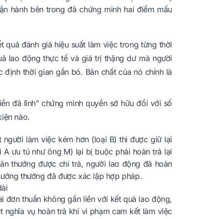
 vận hành bên trong đã chứng minh hai điểm mấu
quả đánh giá hiệu suất làm việc trong từng thời
uả lao động thực tế và giá trị thặng dư mà người
định thời gian gắn bó. Bản chất của nó chính là
 tiền đã lĩnh” chứng minh quyền sở hữu đối với số
kiện nào.
 người làm việc kém hơn (loại B) thì được giữ lại
 A ưu tú như ông M) lại bị buộc phải hoàn trả lại
ản thưởng được chi trả, người lao động đã hoàn
 hưởng thưởng đã được xác lập hợp pháp.
dài
ài đơn thuần không gắn liền với kết quả lao động,
ét nghĩa vụ hoàn trả khi vi phạm cam kết làm việc