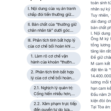
toán sinh t
I. Nội dung của vụ án tranh
nhân sự ký 
chấp đòi tiền thưởng giữ
Tuy nhiên, 
chân nhân tài
dài đang ch
II. Bản chất của “thưởng giữ
bản chất ph
chân nhân tài” dưới góc
I. Nội dung
nhìn pháp lý
Ông M ký h
III. Phân tích tính bất hợp lý
tổng lương
của cơ chế bồi hoàn khi vi
tăng lên r
phạm cam kết làm việc lâu
1. Làm rõ cơ chế vận
Để giữ châ
dài trong vụ án
hành của khoản “thưởng
M cam kết 
giữ chân” trong vụ án
đặt tên là
2. Phân tích tính bất hợp
14.400.000
lý của cơ chế bồi hoàn
lương mỗi 
khi cam kết làm việc lâu
2.1. Nghịch lý quản trị:
hạn cam kết
dài
Cống hiến nhiều hơn,
Đầu năm 20
đền bù nặng hơn
kiện đòi ôn
2.2. Xâm phạm trực tiếp
Tại Tòa án:
đến quyền tự do lựa