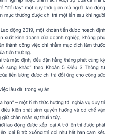
nh nghiệp hoặc thành tích vượt trội của cá nhân.
để “đổi lấy” một quỹ thời gian mà người lao động
ẩn mực thường được chi trả một lần sau khi người
ật Lao động 2019, một khoản tiền được hoạch định
sản xuất kinh doanh của doanh nghiệp, không phụ
àn thành công việc chỉ nhằm mục đích làm thước
ủa tiền thưởng.
hi trả mặc định, đều đặn hằng tháng phát cùng kỳ
bổ sung khác” theo Khoản 5 Điều 3 Thông tư
ủa tiền lương được chi trả đối ứng cho công sức
việc lâu dài trong vụ án
 hạn” – một hình thức hướng tới nghĩa vụ duy trì
n điều kiện phát sinh quyền hưởng và cơ chế vận
 giữ chân nhân sự thuần túy.
i lao động được xếp loại A trở lên thì được phát
ếp loại B trở xuống thì coi như hết hạn cam kết,