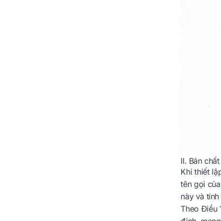
II. Bản chấ
Khi thiết 
tên gọi củ
này và tính
Theo Điều 