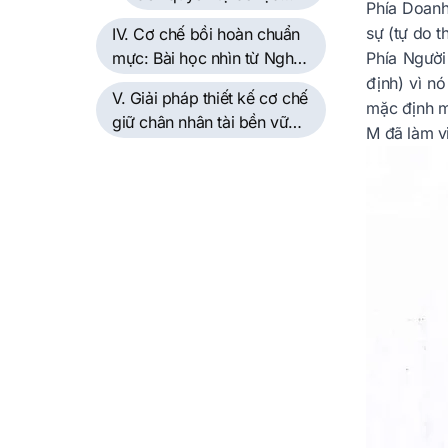
Phía Doanh
chọn việc làm
sự (tự do t
IV. Cơ chế bồi hoàn chuẩn
mực: Bài học nhìn từ Nghị
Phía Người
định 101/2017/NĐ-CP
định) vì n
V. Giải pháp thiết kế cơ chế
mặc định m
giữ chân nhân tài bền vững
M đã làm v
cho HR