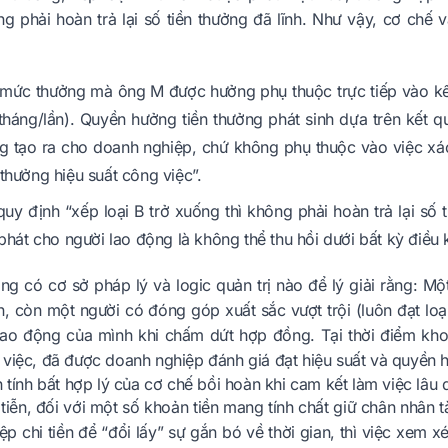
g phải hoàn trả lại số tiền thưởng đã lĩnh. Như vậy, cơ chế
 mức thưởng mà ông M được hưởng phụ thuộc trực tiếp vào kết 
tháng/lần). Quyền hưởng tiền thưởng phát sinh dựa trên kết q
g tạo ra cho doanh nghiệp, chứ không phụ thuộc vào việc xác 
thưởng hiệu suất công việc”.
 quy định “xếp loại B trở xuống thì không phải hoàn trả lại số
 phát cho người lao động là không thể thu hồi dưới bất kỳ điều 
g có cơ sở pháp lý và logic quản trị nào để lý giải rằng: Một
n, còn một người có đóng góp xuất sắc vượt trội (luôn đạt loại
lao động của mình khi chấm dứt hợp đồng. Tại thời điểm kho
 việc, đã được doanh nghiệp đánh giá đạt hiệu suất và quyền
h tính bất hợp lý của cơ chế bồi hoàn khi cam kết làm việc lâu 
tiễn, đối với một số khoản tiền mang tính chất giữ chân nhân t
p chi tiền để “đổi lấy” sự gắn bó về thời gian, thì việc xem x