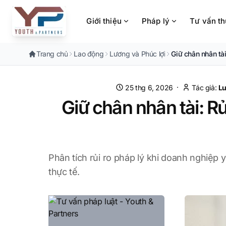
Chuyển đến nội dung chính
Giới thiệu
Pháp lý
Tư vấn t
Trang chủ
Lao động
Lương và Phúc lợi
Giữ chân nhân tài
·
25 thg 6, 2026
Tác giả:
Lu
Giữ chân nhân tài: Rủ
Phân tích rủi ro pháp lý khi doanh nghiệp 
thực tế.