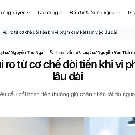
hường xuyên
Lao động
Đầu tư & Nước ngoài
Dịc
: Rủi ro từ cơ chế đòi tiền khi vi phạm cam kết làm việc lâu dài
·
ật sư Nguyễn Thu Nga
Tham vấn bởi:
Luật sư
Nguyễn Văn Thành
i ro từ cơ chế đòi tiền khi vi
lâu dài
yêu cầu bồi hoàn tiền thưởng giữ chân nhân tài do người