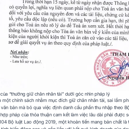
t của “thưởng giữ chân nhân tài” dưới góc nhìn pháp lý
lập một chính sách nhằm mục đích giữ chân nhân tài, sai lầm 
a văn bản mà bỏ qua việc định danh cấu phần thu nhập theo B
 hợp pháp của thỏa thuận cam kết làm việc lâu dài phải được so
104 Bộ luật Lao động 2019, một khoản tiền mang bản chất là 