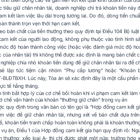
tính biến động cao và gắn liền với kết quả kinh doanh của doa
 tiêu giữ chân nhân tài, doanh nghiệp chi trả khoản tiền này 
am kết làm việc lâu dài trong tương lai. Do đó, dòng tiền chu
àn thành trọn vẹn thời hạn cam kết.
eo bản chất của tiền thưởng theo quy định tại Điều 104 Bộ lu
 cam kết của người lao động, không phụ thuộc vào tình hình 
mức độ hoàn thành công việc (hoặc việc đánh giá mức độ ho
 của nhân tài) thì không thể được xác định là mang bản chất c
nghiệp chia nhỏ khoản tiền dùng để giữ chân nhân tài ra để c
 sẽ lập tức tiệm cận nhóm “Phụ cấp lương” hoặc “Khoản 
-BLĐTBXH. Lúc này, Tòa án sẽ xác định đây là một cấu phần c
ực tế hằng tháng.
ích tính bất hợp lý của cơ chế bồi hoàn khi vi phạm cam kết làm 
cơ chế vận hành của khoản “thưởng giữ chân” trong vụ án
c quy định trong văn bản có tên gọi là “Hợp đồng cam kết gia
làm việc để giữ chân nhân tài, nhưng xét về bản chất dựa trê
ế, khoản tiền tranh chấp hoàn toàn không phải là khoản thưởng
vụ án, Điều 1 của Hợp đồng cam kết gia hạn quy định rõ: Ngườ
n thưởng; xếp loại A- thì chỉ được phát một nửa; trường hợp x