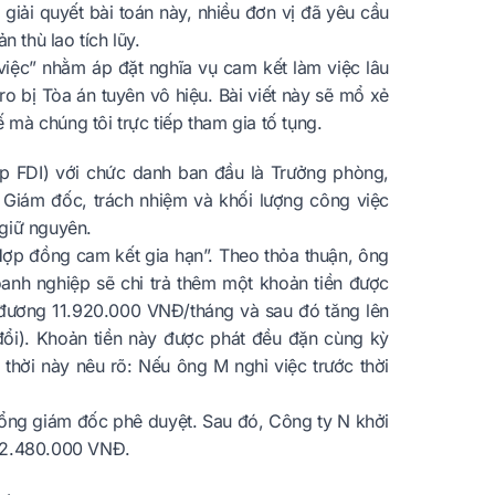
giải quyết bài toán này, nhiều đơn vị đã yêu cầu
 thù lao tích lũy.
hỉ việc” nhằm áp đặt nghĩa vụ cam kết làm việc lâu
o bị Tòa án tuyên vô hiệu. Bài viết này sẽ mổ xẻ
 mà chúng tôi trực tiếp tham gia tố tụng.
p FDI) với chức danh ban đầu là Trưởng phòng,
 Giám đốc, trách nhiệm và khối lượng công việc
giữ nguyên.
ợp đồng cam kết gia hạn”. Theo thỏa thuận, ông
anh nghiệp sẽ chi trả thêm một khoản tiền được
 đương 11.920.000 VNĐ/tháng và sau đó tăng lên
i). Khoản tiền này được phát đều đặn cùng kỳ
thời này nêu rõ: Nếu ông M nghỉ việc trước thời
Tổng giám đốc phê duyệt. Sau đó, Công ty N khởi
 222.480.000 VNĐ.