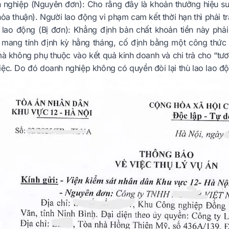
 nghiệp (Nguyên đơn): Cho rằng đây là khoản thưởng hiệu suấ
hỏa thuận). Người lao động vi phạm cam kết thời hạn thì phải trả
 lao động (Bị đơn): Khẳng định bản chất khoản tiền này phải
ó mang tính định kỳ hằng tháng, cố định bằng một công thứ
à không phụ thuộc vào kết quả kinh doanh và chi trả cho “tươ
iệc. Do đó doanh nghiệp không có quyền đòi lại thù lao lao độ