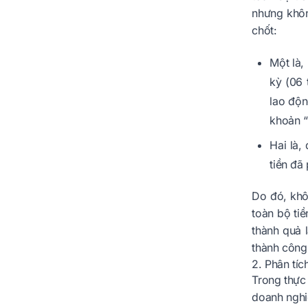
nhưng khôn
chốt:
Một là,
kỳ (06 
lao độn
khoản “
Hai là,
tiền đã
Do đó, khôn
toàn bộ tiề
thành quả 
thành công
2. Phân tíc
Trong thực 
doanh nghiệ