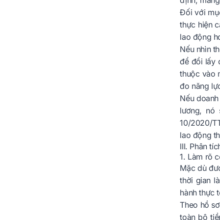
định, mang 
Đối với mục
thực hiện c
lao động ho
Nếu nhìn th
để đổi lấy
thuộc vào 
đo năng lực
Nếu doanh 
lương, nó
10/2020/TT
lao động th
III. Phân t
1. Làm rõ 
Mặc dù đượ
thời gian 
hành thực t
Theo hồ sơ 
toàn bộ tiề