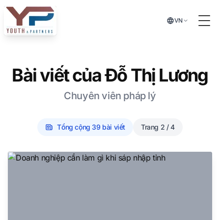
Chuyển đến nội dung chính
VN
Tog
Bài viết của
Đỗ Thị Lương
Chuyên viên pháp lý
Tổng cộng
39
bài viết
Trang
2 / 4