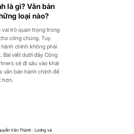
h là gì? Văn bản
hững loại nào?
vai trò quan trọng trong
n cho công chúng. Tuy
n hành chính không phải
t. Bài viết dưới đây Công
tners sẽ đi sâu vào khái
a văn bản hành chính để
t hơn.
guyễn Văn Thành
·
Lương và