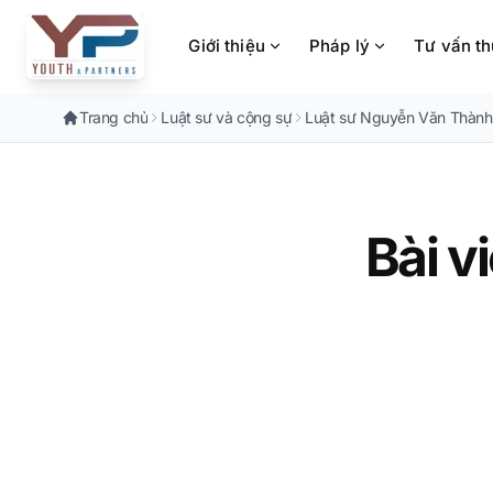
Chuyển đến nội dung chính
Giới thiệu
Pháp lý
Tư vấn t
Trang chủ
Luật sư và cộng sự
Luật sư Nguyễn Văn Thành
Bài v