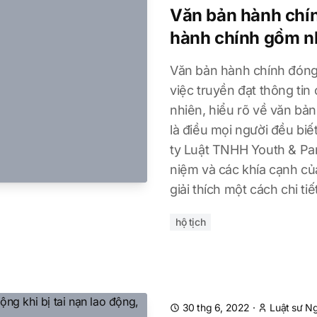
Văn bản hành chín
hành chính gồm n
Văn bản hành chính đóng 
việc truyền đạt thông ti
nhiên, hiểu rõ về văn bả
là điều mọi người đều biế
ty Luật TNHH Youth & Par
niệm và các khía cạnh củ
giải thích một cách chi tiế
hộ tịch
30 thg 6, 2022
·
Luật sư N