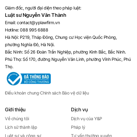
Giám đốc, người đại diện theo pháp luật:
Luật sư Nguyễn Văn Thành
Email
:
contact@yplawfirm.vn
Hotline
:
088 995 6888
Hà Nội: P219, Tháp Đông, Chung cư Học viện Quốc Phòng,
phường Nghĩa Đô, Hà Nội.
Bắc Ninh: Số 26 Đoàn Trần Nghiệp, phường Kinh Bắc, Bắc Ninh.
Phú Thọ: Số 170, đường Nguyễn Văn Linh, phường Vĩnh Phúc, Phú
Thọ.
Điều khoản chung
·
Chính sách Bảo vệ dữ liệu
Giới thiệu
Dịch vụ
Về chúng tôi
Dịch vụ của Y&P
Lịch sử thành lập
Pháp lý
Luật sư và cộng sự
Tư vấn thường xuyên