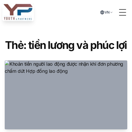
Chuyển đến nội dung chính
VN
Tog
Thẻ:
tiền lương và phúc lợi