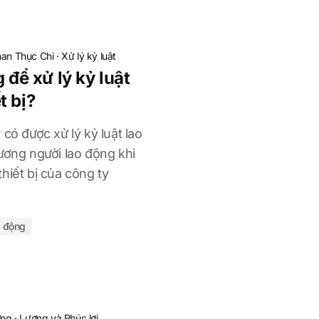
an Thục Chi
·
Xử lý kỷ luật
 để xử lý kỷ luật
t bị?
có được xử lý kỷ luật lao
ương người lao động khi
hiết bị của công ty
o động
ơng
·
Lương và Phúc lợi