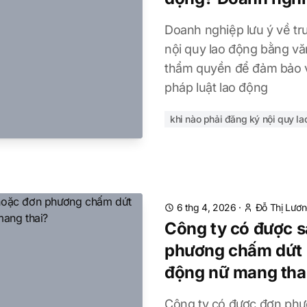
Doanh nghiệp lưu ý về tr
nội quy lao động bằng vă
thẩm quyền để đảm bảo v
pháp luật lao động
khi nào phải đăng ký nội quy l
6 thg 4, 2026
·
Đỗ Thị Lươ
Công ty có được s
phương chấm dứt 
động nữ mang tha
Công ty có được đơn ph