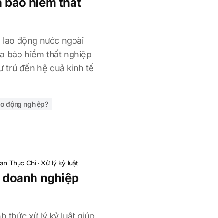
a bảo hiểm thất
o lao động nước ngoài
a bảo hiểm thất nghiệp
cư trú đến hệ quả kinh tế
ao động nghiệp?
an Thục Chi
·
Xử lý kỷ luật
g doanh nghiệp
h thức xử lý kỷ luật giúp