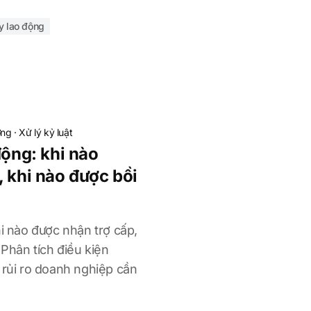
y lao động
ơng
·
Xử lý kỷ luật
động: khi nào
, khi nào được bồi
hi nào được nhận trợ cấp,
Phân tích điều kiện
 rủi ro doanh nghiệp cần