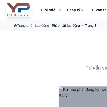
Chuyển đến nội dung chính
Giới thiệu
Pháp lý
Tư vấn t
Trang chủ
Lao động
Pháp luật lao động — Trang 3
Tư vấn và