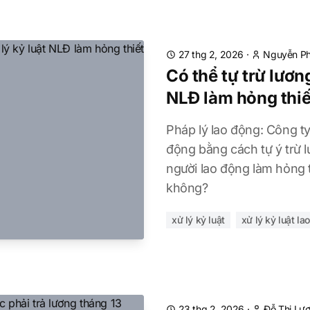
27 thg 2, 2026
·
Nguyễn Ph
Có thể tự trừ lương
NLĐ làm hỏng thiế
Pháp lý lao động: Công ty 
động bằng cách tự ý trừ l
người lao động làm hỏng t
không?
xử lý kỷ luật
xử lý kỷ luật la
23 thg 2, 2026
·
Đỗ Thị Lư