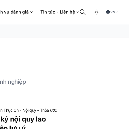
h vụ đánh giá
Tin tức - Liên hệ
VN
anh nghiệp
n Thục Chi
·
Nội quy - Thỏa ước
ký nội quy lao
ệp lưu ý