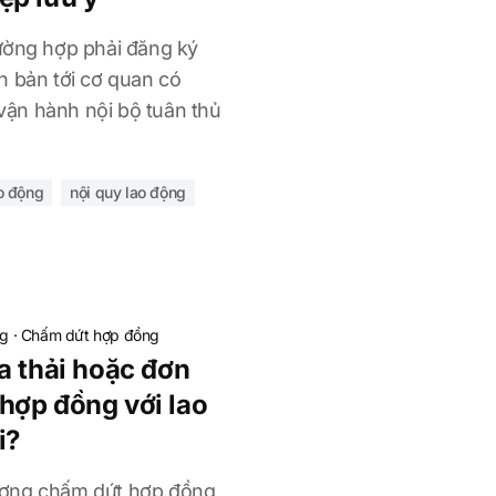
ường hợp phải đăng ký
n bản tới cơ quan có
ận hành nội bộ tuân thủ
ao động
nội quy lao động
ng
·
Chấm dứt hợp đồng
a thải hoặc đơn
hợp đồng với lao
i?
ương chấm dứt hợp đồng